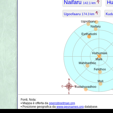
Naifaru
Hu
142.1 km
Ugoofaaru
Kud
174.3 km
Ugoofaaru
Naifaru
Eydhafushi
Hulhumale
Malé
Mahibadhoo
Felidhoo
Muli
Kudahuvadhoo
Fonti, Nota:
• Mappa è offerta da
openstreetmap.org
.
• Posizione geografica da
www.geonames.org
database.
• I dati della popolazione è solo di circa il valore, può essere non a