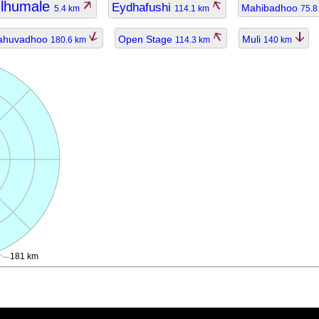
lhumale
Eydhafushi
Mahibadhoo
5.4 km
114.1 km
75.
ahuvadhoo
Open Stage
Muli
180.6 km
114.3 km
140 km
181 km
ggiornato.