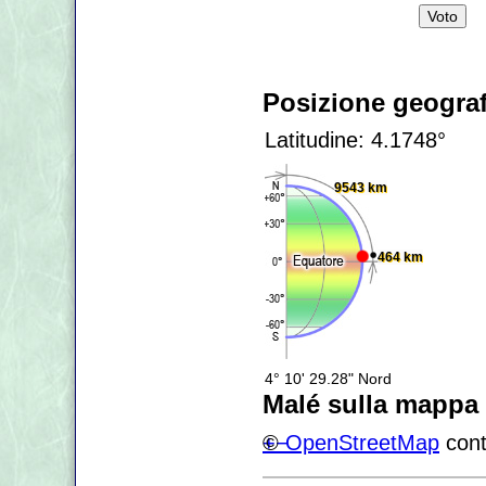
Posizione geograf
Latitudine: 4.1748°
9543 km
464 km
4° 10' 29.28" Nord
Malé sulla mappa
+
©
−
OpenStreetMap
cont