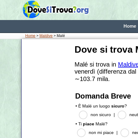
Home
Home
>
Maldive
> Malé
Dove si trova
Malé si trova in
Maldiv
venerdì (differenza dal
∼103.7
mila.
Domanda Breve
• È Malé un luogo
sicuro
?
non sicuro
|
neut
• Ti
piace
Malé?
non mi piace
|
ne