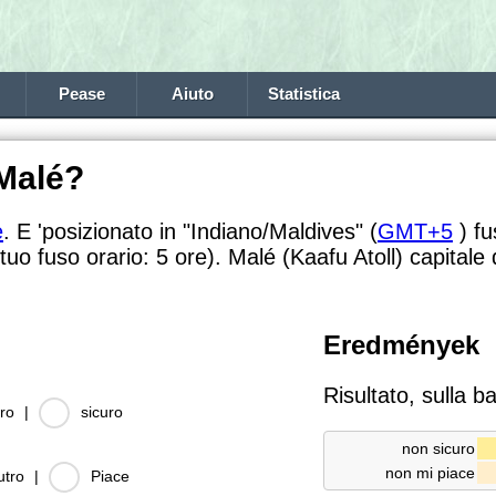
Pease
Aiuto
Statistica
 Malé?
e
. E 'posizionato in "Indiano/Maldives" (
GMT+5
) fu
 tuo fuso orario:
5 ore). Malé (Kaafu Atoll) capitale 
Eredmények
Risultato, sulla b
ro
|
sicuro
non sicuro
non mi piace
utro
|
Piace