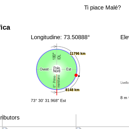
Ti piace Malé?
ica
Longitudine: 73.50888°
Ele
11796 km
8148 km
8 m 
73° 30' 31.968" Est
ributors