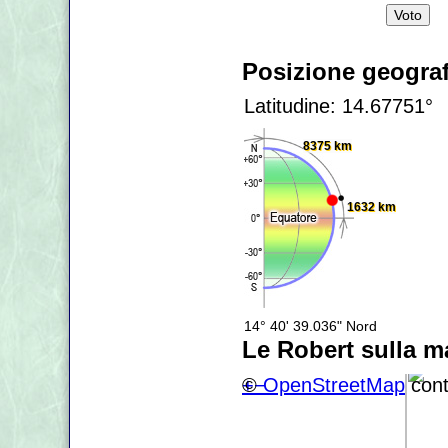
Posizione geograf
Latitudine: 14.67751°
8375 km
1632 km
14° 40' 39.036" Nord
Le Robert sulla 
+
©
−
OpenStreetMap
cont