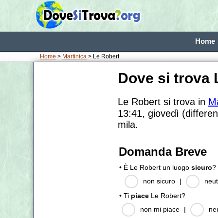
Home
Home
>
Martinica
> Le Robert
Dove si trova
Le Robert si trova in
Ma
13:41, giovedì (differe
mila.
Domanda Breve
• È Le Robert un luogo
sicuro
?
non sicuro
|
neut
• Ti
piace
Le Robert?
non mi piace
|
ne