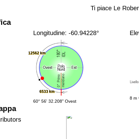
Ti piace Le Rober
ica
Longitudine: -60.94228°
Ele
12562 km
6533 km
8 m 
60° 56' 32.208" Ovest
mappa
ributors