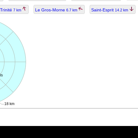
Trinité
Le Gros-Morne
Saint-Esprit
7 km
6.7 km
14.2 km
is
18 km
ggiornato.
1 km per lunghe distanze).