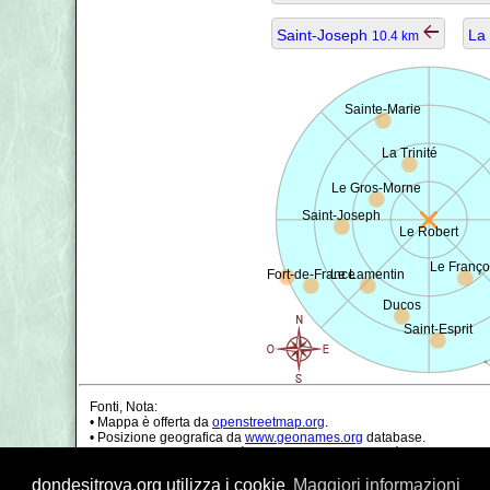
Saint-Joseph
La 
10.4 km
Sainte-Marie
La Trinité
Le Gros-Morne
Saint-Joseph
Le Robert
Le Franço
Fort-de-France
Le Lamentin
Ducos
Saint-Esprit
Fonti, Nota:
• Mappa è offerta da
openstreetmap.org
.
• Posizione geografica da
www.geonames.org
database.
• I dati della popolazione è solo di circa il valore, può essere non a
• Il calcolo della distanza dell'aria è arrotondato a 0.1 km (oppure 
dondesitrova.org utilizza i cookie
Maggiori informazioni