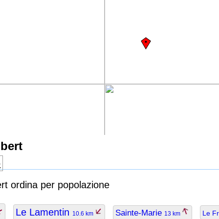
bert
o
ert ordina per popolazione
Le Lamentin
Sainte-Marie
Le F
10.6 km
13 km