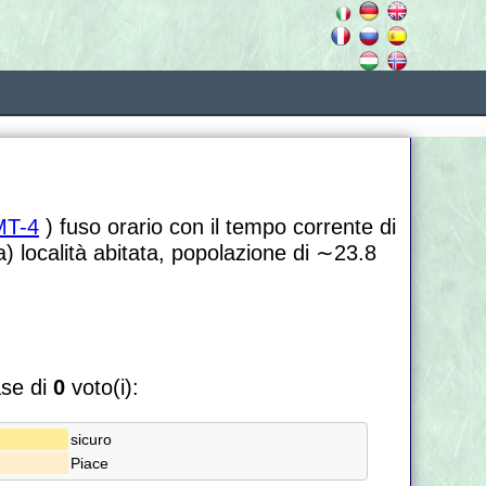
T-4
) fuso orario con il tempo corrente di
a) località abitata, popolazione di
∼23.8
ase di
0
voto(i):
sicuro
Piace