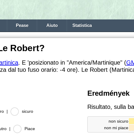
Pease
Aiuto
Statistica
 Le Robert?
rtinica
. E 'posizionato in "America/Martinique" (
GM
nza dal tuo fuso orario:
-4 ore). Le Robert (Martinic
Eredmények
Risultato, sulla b
ro
|
sicuro
non sicuro
non mi piace
utro
|
Piace