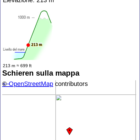
213 m
213 m ≈ 699 ft
Schieren sulla mappa
+
©
−
OpenStreetMap
contributors