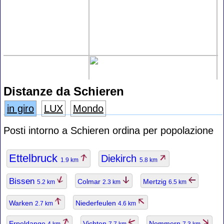
Distanze da Schieren
in giro
LUX
Mondo
Posti intorno a Schieren ordina per popolazione
Ettelbruck
Diekirch
1.9 km
5.8 km
Bissen
Colmar
Mertzig
5.2 km
2.3 km
6.5 km
Warken
Niederfeulen
2.7 km
4.6 km
Erpeldange
Vichten
Nommern