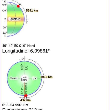
5541 km
49° 49' 50.016" Nord
Longitudine: 6.09861°
8918 km
437 km
6° 5' 54.996" Est
Elevazione: 213 m