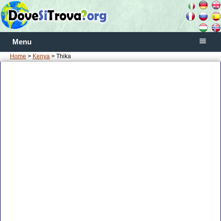
Menu
Home
>
Kenya
> Thika