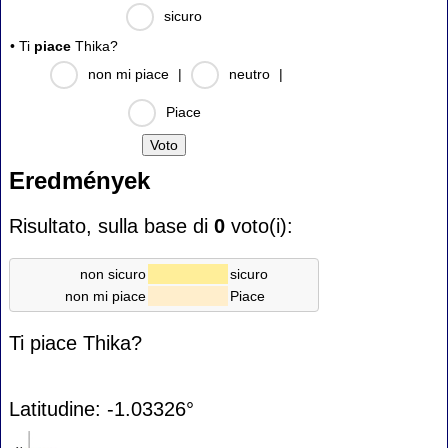
sicuro
• Ti
piace
Thika?
non mi piace
|
neutro
|
Piace
Eredmények
Risultato, sulla base di
0
voto(i):
non sicuro
sicuro
non mi piace
Piace
Ti piace Thika?
Latitudine: -1.03326°