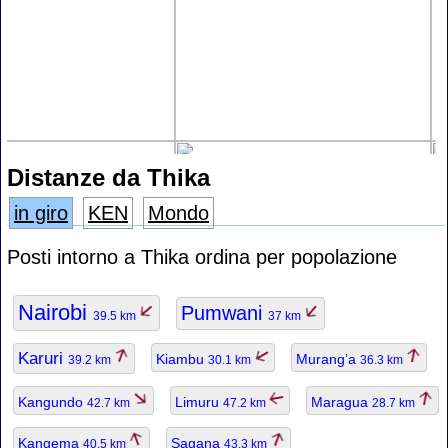
Distanze da Thika
in giro
KEN
Mondo
Posti intorno a Thika ordina per popolazione
Nairobi
Pumwani
39.5 km
37 km
Karuri
Kiambu
Murang’a
39.2 km
30.1 km
36.3 km
Kangundo
Limuru
Maragua
42.7 km
47.2 km
28.7 km
Kangema
Sagana
40.5 km
43.3 km