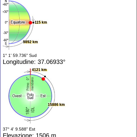
115 km
9892 km
1° 1' 59.736" Sud
Longitudine: 37.06933°
4121 km
15886 km
37° 4' 9.588" Est
Elevazione: 1506 m