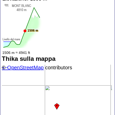
1506 m
1506 m ≈ 4941 ft
Thika sulla mappa
+
©
−
OpenStreetMap
contributors