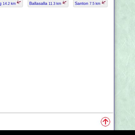
eg
Ballasalla
Santon
14.2 km
11.3 km
7.5 km