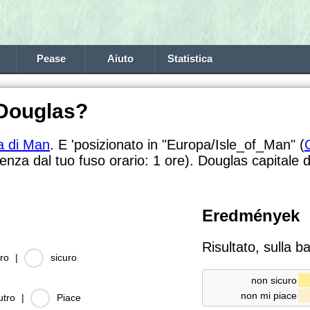
Pease
Aiuto
Statistica
 Douglas?
a di Man
. E 'posizionato in "Europa/Isle_of_Man" (
renza dal tuo fuso orario:
1 ore). Douglas capitale d
Eredmények
Risultato, sulla b
ro
|
sicuro
non sicuro
non mi piace
utro
|
Piace