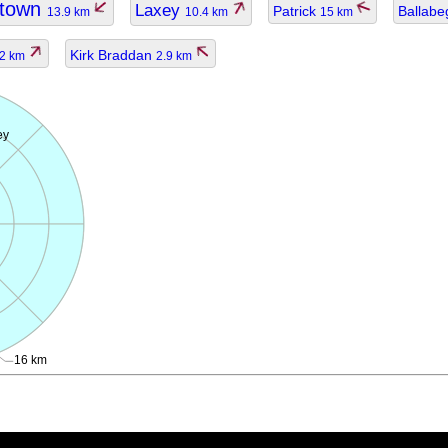
etown
Laxey
Patrick
Ballab
13.9 km
10.4 km
15 km
Kirk Braddan
.2 km
2.9 km
ey
16 km
ggiornato.