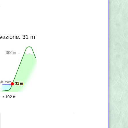
?
vazione: 31 m
31 m
 ≈ 102 ft