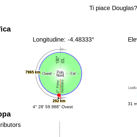
Ti piace Douglas
ica
Longitudine: -4.48333°
Ele
7965 km
292 km
31 m
4° 28' 59.988" Ovest
ppa
ributors