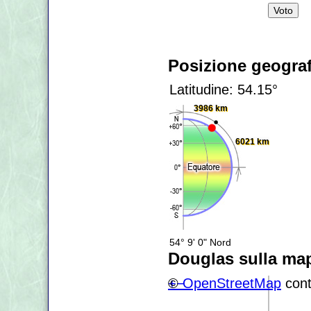
Posizione geograf
Latitudine: 54.15°
3986 km
6021 km
54° 9' 0" Nord
Douglas sulla ma
+
©
−
OpenStreetMap
cont