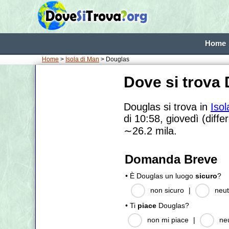
Home
Home
>
Isola di Man
> Douglas
Dove si trova
Douglas si trova in
Isol
di 10:58, giovedì (diffe
∼26.2
mila.
Domanda Breve
• È Douglas un luogo
sicuro
?
non sicuro
|
neut
• Ti
piace
Douglas?
non mi piace
|
ne