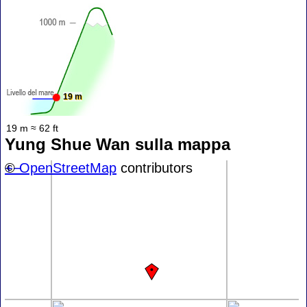
19 m
19 m ≈ 62 ft
Yung Shue Wan sulla mappa
+
©
−
OpenStreetMap
contributors