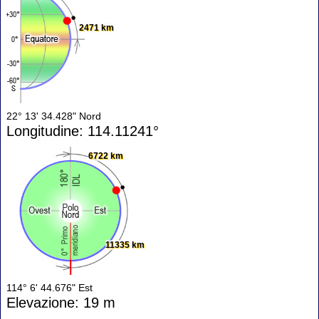
2471 km
22° 13' 34.428" Nord
Longitudine: 114.11241°
6722 km
11335 km
114° 6' 44.676" Est
Elevazione: 19 m