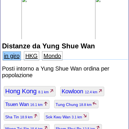
Distanze da Yung Shue Wan
in giro
HKG
Mondo
Posti intorno a Yung Shue Wan ordina per
popolazione
Hong Kong
Kowloon
8.1 km
12.4 km
Tsuen Wan
Tung Chung
16.1 km
18.8 km
Sha Tin
Sok Kwu Wan
18.9 km
3.1 km
Wong Tai Sin
Sham Shui Po