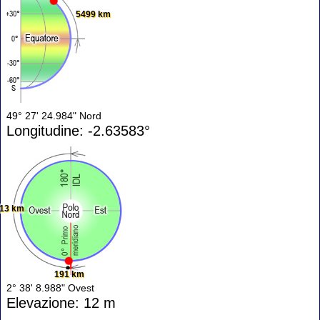
5499 km
49° 27' 24.984" Nord
Longitudine: -2.63583°
13 km
191 km
2° 38' 8.988" Ovest
Elevazione: 12 m