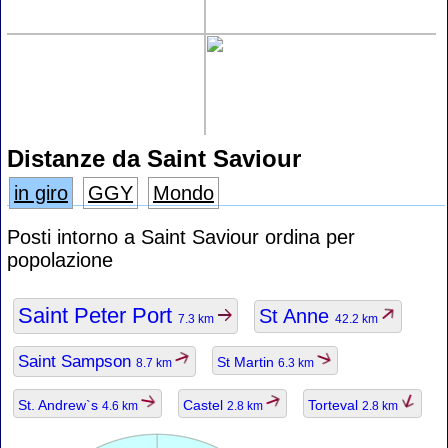
Distanze da Saint Saviour
in giro
GGY
Mondo
Posti intorno a Saint Saviour ordina per
popolazione
Saint Peter Port
St Anne
7.3 km
42.2 km
Saint Sampson
St Martin
8.7 km
6.3 km
St. Andrew`s
Castel
Torteval
4.6 km
2.8 km
2.8 km