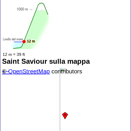
12 m
12 m ≈ 39 ft
Saint Saviour sulla mappa
+
©
−
OpenStreetMap
contributors