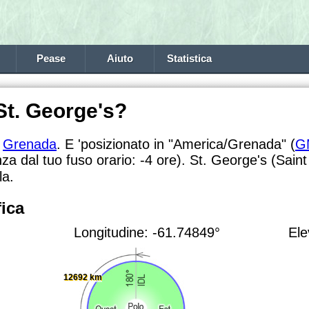
Pease
Aiuto
Statistica
St. George's?
n
Grenada
. E 'posizionato in "America/Grenada" (
G
nza dal tuo fuso orario:
-4 ore). St. George's (Saint
la.
ica
Longitudine: -61.74849°
Ele
12692 km