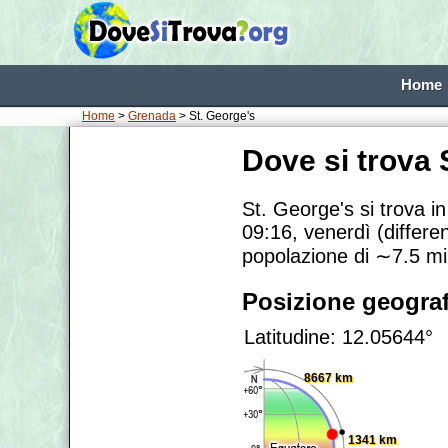
Home
Home
>
Grenada
> St. George's
Dove si trova 
St. George's si trova i
09:16, venerdì (differe
popolazione di
∼7.5
mi
Posizione geograf
Latitudine: 12.05644°
8667 km
1341 km