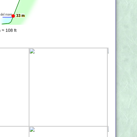
33 m
 ≈ 108 ft