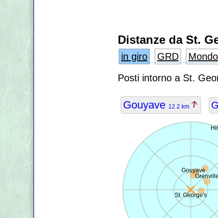
Distanze da St. G
in giro
GRD
Mondo
Posti intorno a St. Geo
Gouyave
G
12.2 km
Hi
Gouyave
Grenvill
St. George's