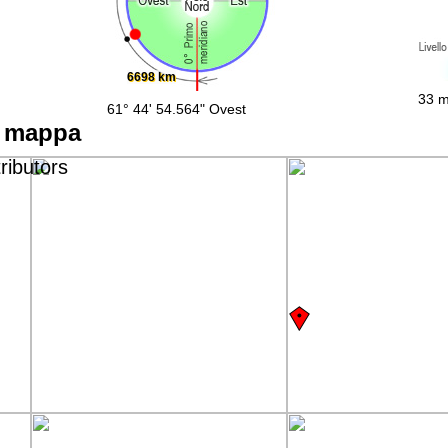
6698 km
33 m
61° 44' 54.564" Ovest
a mappa
ributors