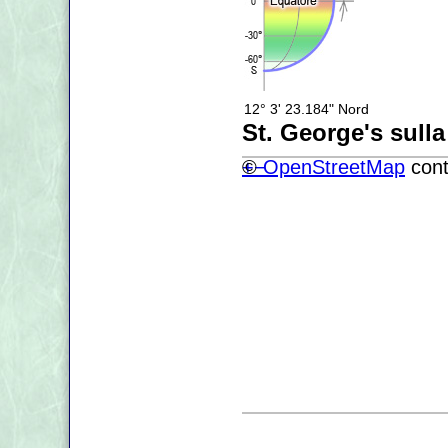
12° 3' 23.184" Nord
St. George's sull
+
©
−
OpenStreetMap
cont