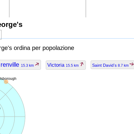
eorge's
rge's ordina per popolazione
renville
Victoria
Saint David’s
15.3 km
15.5 km
8.7 km
llsborough
e