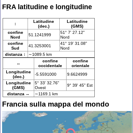
FRA latitudine e longitudine
Latitudine
Latitudine
↕
(dec.)
(GMS)
confine
51° 7' 27.12"
51.1241999
Nord
Nord
confine
41° 19' 31.08"
41.3253001
Sud
Nord
distanza ↕
∼1089.5 km
confine
confine
↔
occidentale
orientale
Longitudine
-5.5591000
9.6624999
(dec.)
Longitudine
5° 33' 32.76"
9° 39' 45" Est
(GMS)
Ovest
distanza ↔
∼1169.1 km
Francia sulla mappa del mondo