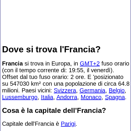
Dove si trova l'Francia?
Francia
si trova in Europa, in
GMT+2
fuso orario
(con il tempo corrente di: 19:55, il venerdì).
Offset dal tuo fuso orario:
2 ore. E 'posizionato
su 547030 km² con una popolazione di circa 64.8
milioni. Paesi vicini:
Svizzera
,
Germania
,
Belgio
,
Lussemburgo
,
Italia
,
Andorra
,
Monaco
,
Spagna
.
Cosa è la capitale dell'Francia?
Capitale dell'Francia è
Parigi
.