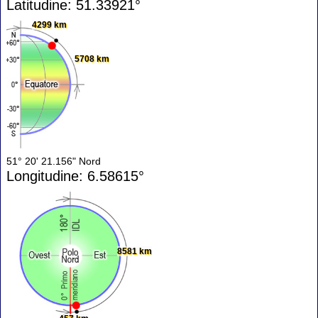
Latitudine: 51.33921°
4299 km
5708 km
51° 20' 21.156" Nord
Longitudine: 6.58615°
8581 km