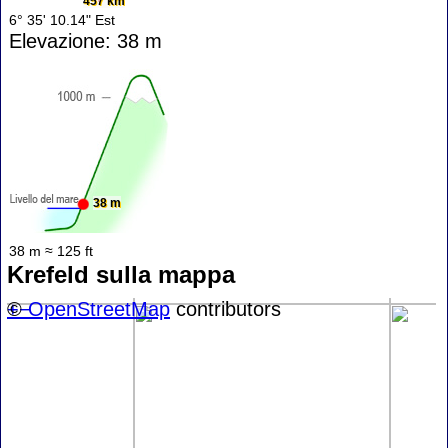
457 km
6° 35' 10.14" Est
Elevazione: 38 m
38 m
38 m ≈ 125 ft
Krefeld sulla mappa
+
©
−
OpenStreetMap
contributors