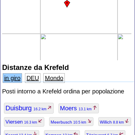
Distanze da Krefeld
in giro
DEU
Mondo
Posti intorno a Krefeld ordina per popolazione
Duisburg
Moers
16.2 km
13.1 km
Viersen
Meerbusch
Willich
16.3 km
10.5 km
8.8 km
Kaarst
Kempen
Tönisvorst