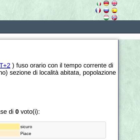
T+2
) fuso orario con il tempo corrente di
no) sezione di località abitata, popolazione
ase di
0
voto(i):
sicuro
Piace