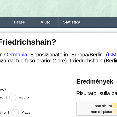
Pease
Aiuto
Statistica
Friedrichshain?
in
Germania
. E 'posizionato in "Europa/Berlin" (
GM
nza dal tuo fuso orario:
2 ore). Friedrichshain (Berli
Eredmények
uro
?
Risultato, sulla b
ro
|
sicuro
non sicuro
non mi piace
utro
|
Piace