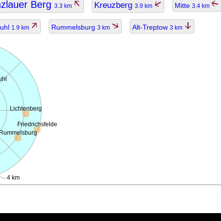
zlauer Berg
Kreuzberg
Mitte
3.3 km
3.9 km
3.4 km
fuhl
Rummelsburg
Alt-Treptow
1.9 km
3 km
3 km
uhl
Lichtenberg
Friedrichsfelde
Rummelsburg
4 km
ggiornato.