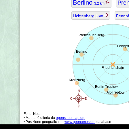
Berlino
Pren
3.2 km
Lichtenberg
Fennp
3 km
Prenzlauer Berg
Fennpf
Berlino
Friedrichshain
Kreuzberg
Berlin Treptow
Alt-Treptow
Fonti, Nota:
• Mappa è offerta da
openstreetmap.org
.
• Posizione geografica da
www.geonames.org
database.
• I dati della popolazione è solo di circa il valore, può essere non a