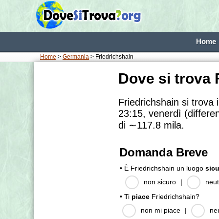
Home
Home
>
Germania
> Friedrichshain
Dove si trova 
Friedrichshain si trova 
23:15, venerdì (differe
di
∼117.8
mila.
Domanda Breve
• È Friedrichshain un luogo
sic
non sicuro
|
neut
• Ti
piace
Friedrichshain?
non mi piace
|
ne