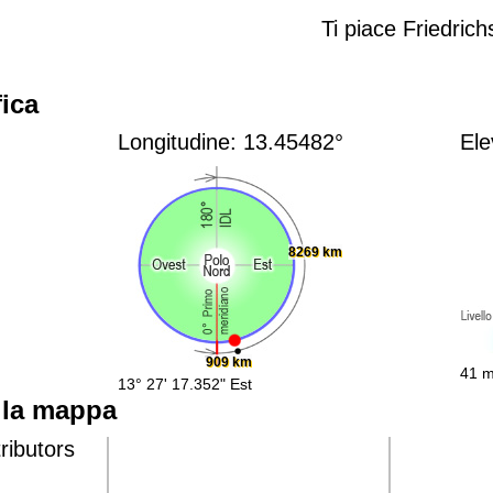
Ti piace Friedric
ica
Longitudine: 13.45482°
Ele
8269 km
909 km
41 m
13° 27' 17.352" Est
lla mappa
ributors