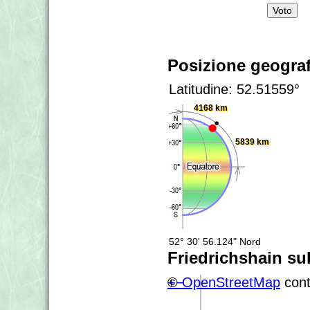
Posizione geograf
Latitudine: 52.51559°
4168 km
5839 km
52° 30' 56.124" Nord
Friedrichshain su
+
©
−
OpenStreetMap
cont