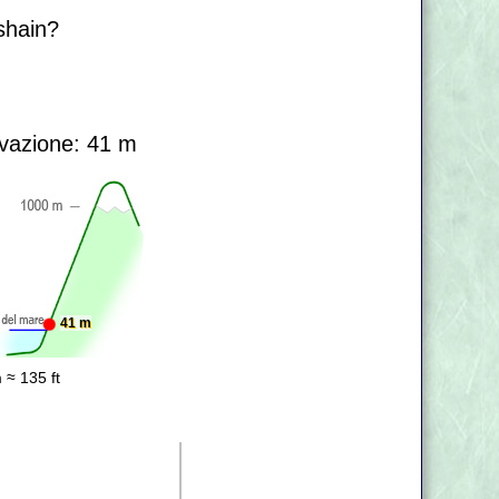
hshain?
vazione: 41 m
41 m
 ≈ 135 ft