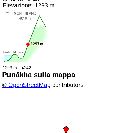
Elevazione: 1293 m
1293 m
1293 m ≈ 4242 ft
Punākha sulla mappa
+
©
−
OpenStreetMap
contributors