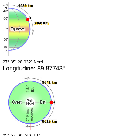
6939 km
3068 km
27° 35' 28.932" Nord
Longitudine: 89.87743°
8641 km
8619 km
89° 52' 38.748" Est