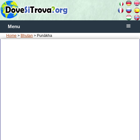
Menu
Home
>
Bhutan
> Punākha