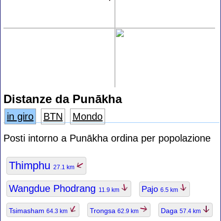
Distanze da Punākha
in giro
BTN
Mondo
Posti intorno a Punākha ordina per popolazione
Thimphu
27.1 km
Wangdue Phodrang
Pajo
11.9 km
6.5 km
Tsimasham
Trongsa
Daga
64.3 km
62.9 km
57.4 km