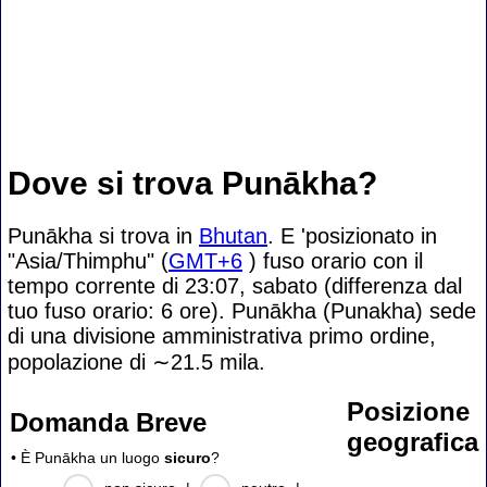
Dove si trova Punākha?
Punākha si trova in
Bhutan
. E 'posizionato in
"Asia/Thimphu" (
GMT+6
) fuso orario con il
tempo corrente di 23:07, sabato (differenza dal
tuo fuso orario:
6 ore). Punākha (Punakha) sede
di una divisione amministrativa primo ordine,
popolazione di
∼21.5
mila.
Posizione
Domanda Breve
geografica
• È Punākha un luogo
sicuro
?