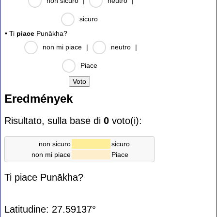
non sicuro
|
neutro
|
sicuro
• Ti
piace
Punākha?
non mi piace
|
neutro
|
Piace
Eredmények
Risultato, sulla base di
0
voto(i):
non sicuro
sicuro
non mi piace
Piace
Ti piace Punākha?
Latitudine: 27.59137°