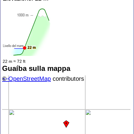
22 m
22 m ≈ 72 ft
Guaíba sulla mappa
+
©
−
OpenStreetMap
contributors