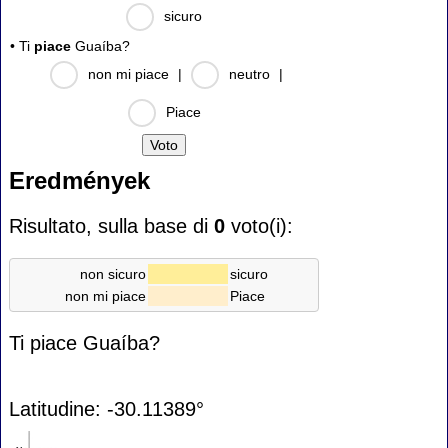
sicuro
• Ti
piace
Guaíba?
non mi piace
|
neutro
|
Piace
Eredmények
Risultato, sulla base di
0
voto(i):
non sicuro
sicuro
non mi piace
Piace
Ti piace Guaíba?
Latitudine: -30.11389°