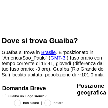
Dove si trova Guaíba?
Guaíba si trova in
Brasile
. E 'posizionato in
"America/Sao_Paulo" (
GMT-3
) fuso orario con il
tempo corrente di 15:41, giovedì (differenza dal
tuo fuso orario:
-3 ore). Guaíba (Rio Grande do
Sul) località abitata, popolazione di
∼101.0
mila.
Posizione
Domanda Breve
geografica
• È Guaíba un luogo
sicuro
?
non sicuro
|
neutro
|