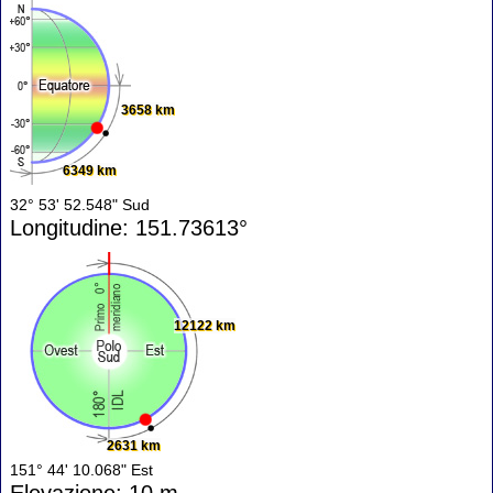
3658 km
6349 km
32° 53' 52.548" Sud
Longitudine: 151.73613°
12122 km
2631 km
151° 44' 10.068" Est
Elevazione: 10 m