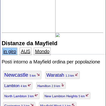
Distanze da Mayfield
in giro
AUS
Mondo
Posti intorno a Mayfield ordina per popolazione
Newcastle
Waratah
5 km
1.3 km
Lambton
Hamilton
4 km
2.9 km
North Lambton
New Lambton Heights
3 km
5 km
Carrington
Mayfield West