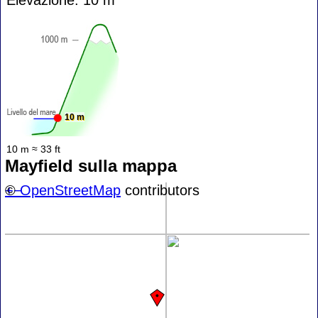
10 m
10 m ≈ 33 ft
Mayfield sulla mappa
+
©
−
OpenStreetMap
contributors