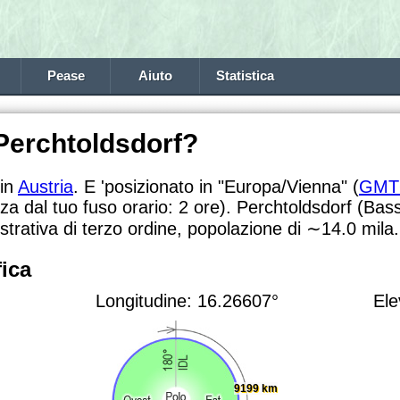
Pease
Aiuto
Statistica
 Perchtoldsdorf?
 in
Austria
. E 'posizionato in "Europa/Vienna" (
GMT
nza dal tuo fuso orario:
2 ore). Perchtoldsdorf (Bass
strativa di terzo ordine, popolazione di
∼14.0
mila.
ica
Longitudine: 16.26607°
Ele
9199 km