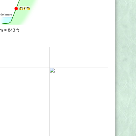
257 m
m ≈ 843 ft