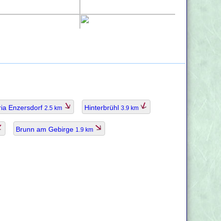
ia Enzersdorf
Hinterbrühl
2.5 km
3.9 km
Brunn am Gebirge
1.9 km