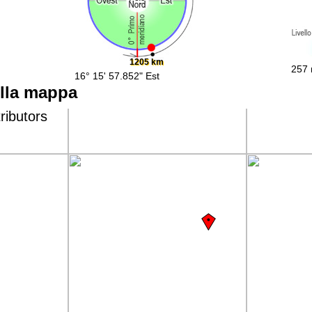
1205 km
257 
16° 15' 57.852" Est
ulla mappa
ributors