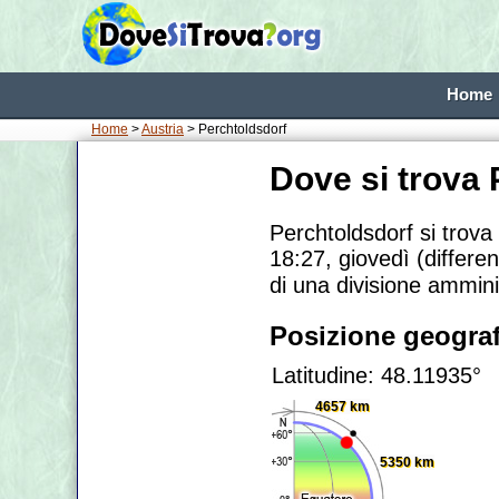
Home
Home
>
Austria
> Perchtoldsdorf
Dove si trova
Perchtoldsdorf si trova
18:27, giovedì (differe
di una divisione ammini
Posizione geograf
Latitudine: 48.11935°
4657 km
5350 km