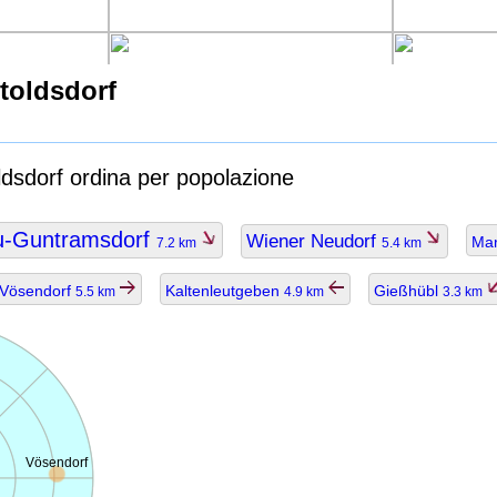
toldsdorf
ldsdorf ordina per popolazione
u-Guntramsdorf
Wiener Neudorf
Mar
7.2 km
5.4 km
Vösendorf
Kaltenleutgeben
Gießhübl
5.5 km
4.9 km
3.3 km
Vösendorf