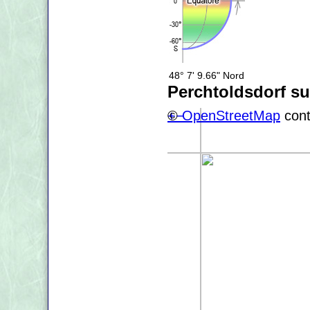
48° 7' 9.66" Nord
Perchtoldsdorf s
+
©
−
OpenStreetMap
cont