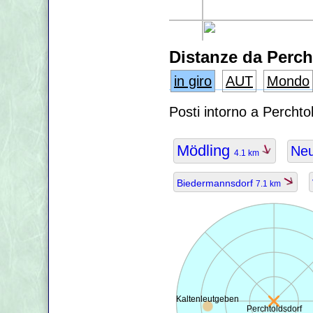
Distanze da Perch
in giro
AUT
Mondo
Posti intorno a Perchto
Mödling
Ne
4.1 km
Biedermannsdorf
7.1 km
Kaltenleutgeben
Perchtoldsdorf