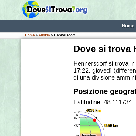
Home
Home
>
Austria
> Hennersdorf
Dove si trova
Hennersdorf si trova i
17:22, giovedì (differe
di una divisione amminis
Posizione geograf
Latitudine: 48.11173°
4658 km
5350 km