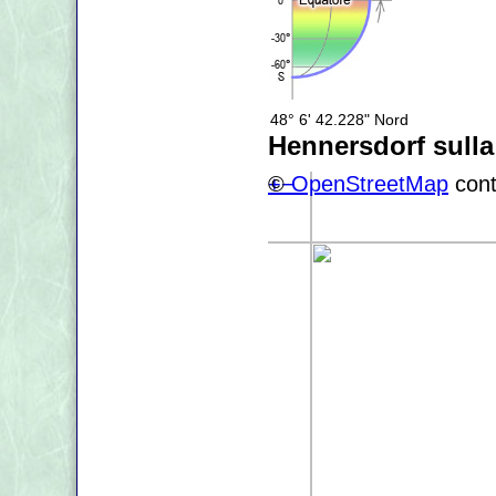
48° 6' 42.228" Nord
Hennersdorf sull
+
©
−
OpenStreetMap
cont