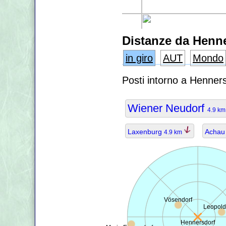
Distanze da Henn
in giro
AUT
Mondo
Posti intorno a Henner
Wiener Neudorf
4.9 k
Laxenburg
Acha
4.9 km
Vösendorf
Leopold
Hennersdorf