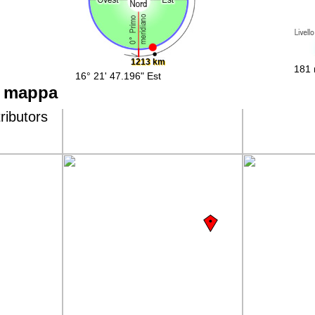
1213 km
181 
16° 21' 47.196" Est
a mappa
ributors