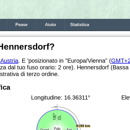
Pease
Aiuto
Statistica
 Hennersdorf?
n
Austria
. E 'posizionato in "Europa/Vienna" (
GMT+
nza dal tuo fuso orario:
2 ore). Hennersdorf (Bassa 
trativa di terzo ordine.
ica
Longitudine: 16.36311°
Ele
9199 km