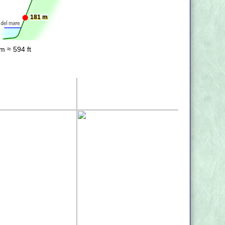
181 m
m ≈ 594 ft