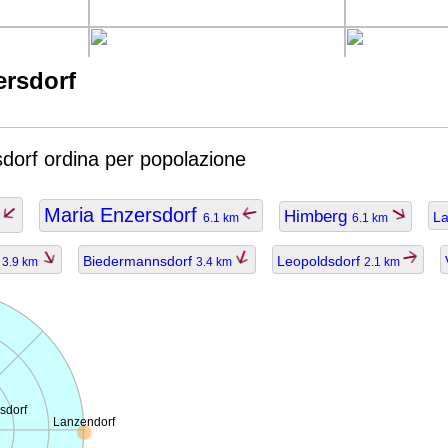
ersdorf
sdorf ordina per popolazione
Maria Enzersdorf
Himberg
L
m
6.1 km
6.1 km
u
Biedermannsdorf
Leopoldsdorf
3.9 km
3.4 km
2.1 km
sdorf
Lanzendorf