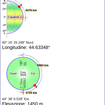
4478 km
40° 16' 25.248" Nord
Longitudine: 44.63348°
9984 km
3745 km
44° 38' 0.528" Est
Elevazione: 1450 m