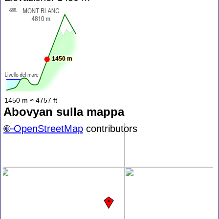
1450 m
1450 m ≈ 4757 ft
Abovyan sulla mappa
+
©
−
OpenStreetMap
contributors