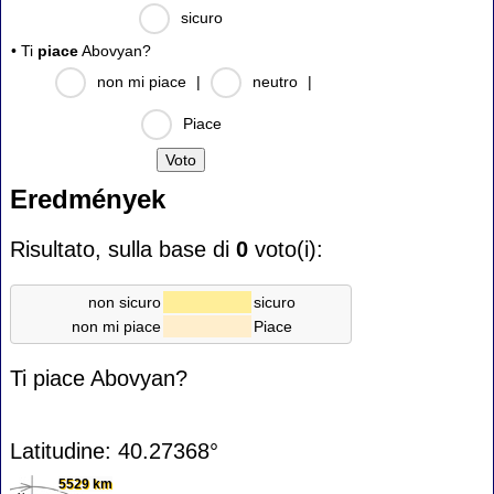
sicuro
• Ti
piace
Abovyan?
non mi piace
|
neutro
|
Piace
Eredmények
Risultato, sulla base di
0
voto(i):
non sicuro
sicuro
non mi piace
Piace
Ti piace Abovyan?
Latitudine: 40.27368°
5529 km