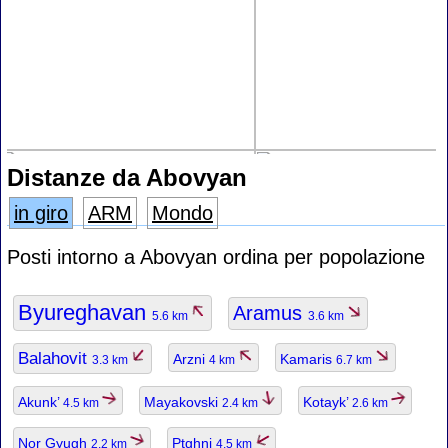
Distanze da Abovyan
in giro
ARM
Mondo
Posti intorno a Abovyan ordina per popolazione
Byureghavan
Aramus
5.6 km
3.6 km
Balahovit
Arzni
Kamaris
3.3 km
4 km
6.7 km
Akunk’
Mayakovski
Kotayk’
4.5 km
2.4 km
2.6 km
Nor Gyugh
Ptghni
2.2 km
4.5 km