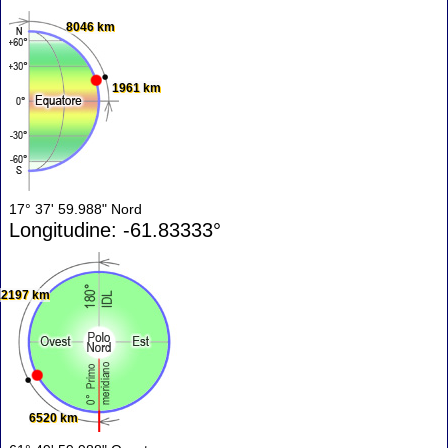
8046 km
1961 km
17° 37' 59.988" Nord
Longitudine: -61.83333°
12197 km
6520 km