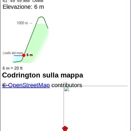
61° 49' 59.988" Ovest
Elevazione: 6 m
6 m
6 m ≈ 20 ft
Codrington sulla mappa
+
©
−
OpenStreetMap
contributors