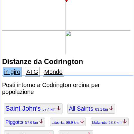
Distanze da Codrington
in giro
ATG
Mondo
Posti intorno a Codrington ordina per
popolazione
Saint John's
All Saints
57.4 km
63.1 km
Piggotts
Liberta
Bolands
57.6 km
66.9 km
63.3 km