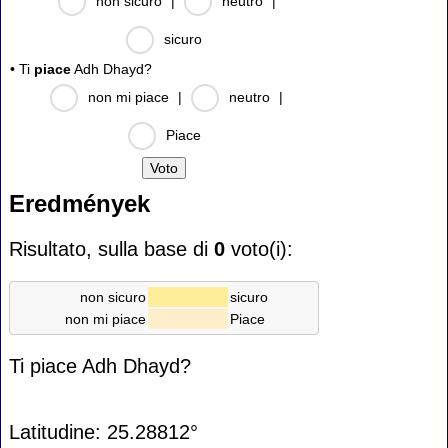
non sicuro
|
neutro
|
sicuro
• Ti
piace
Adh Dhayd?
non mi piace
|
neutro
|
Piace
Eredmények
Risultato, sulla base di
0
voto(i):
non sicuro
sicuro
non mi piace
Piace
Ti piace Adh Dhayd?
Latitudine: 25.28812°