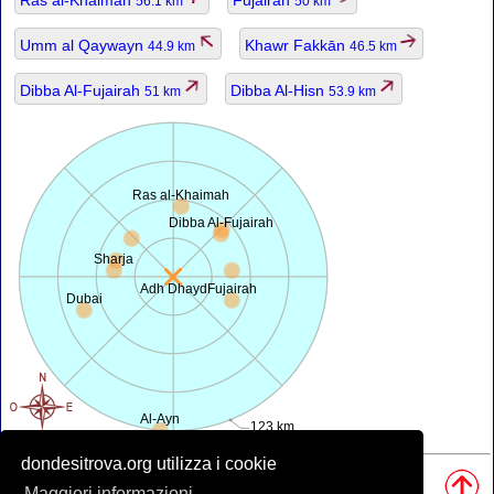
56.1 km
50 km
Umm al Qaywayn
Khawr Fakkān
44.9 km
46.5 km
Dibba Al-Fujairah
Dibba Al-Hisn
51 km
53.9 km
Ras al-Khaimah
Dibba Al-Fujairah
Sharja
Adh Dhayd
Fujairah
Dubai
Al-Ayn
123 km
dondesitrova.org utilizza i cookie
Fonti, Nota:
• Mappa è offerta da
openstreetmap.org
.
Maggiori informazioni