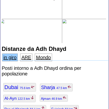
Distanze da Adh Dhayd
in giro
ARE
Mondo
Posti intorno a Adh Dhayd ordina per
popolazione
Dubai
Sharja
75.6 km
47.5 km
Al-Ayn
Ajman
122.5 km
46.9 km
Ras al-Khaimah
Fujairah