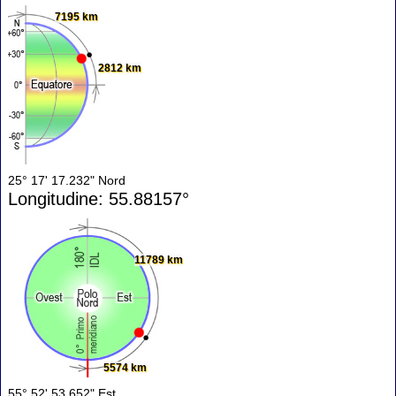
7195 km
2812 km
25° 17' 17.232" Nord
Longitudine: 55.88157°
11789 km
5574 km
55° 52' 53.652" Est