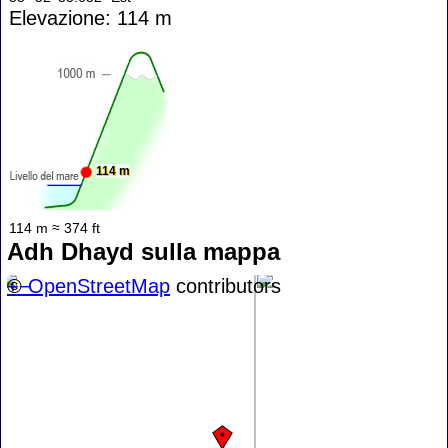
Elevazione: 114 m
114 m
114 m ≈ 374 ft
Adh Dhayd sulla mappa
+
©
−
OpenStreetMap
contributors