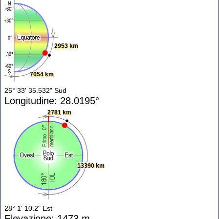
2953 km
7054 km
26° 33' 35.532" Sud
Longitudine: 28.0195°
2781 km
13390 km
28° 1' 10.2" Est
Elevazione: 1473 m