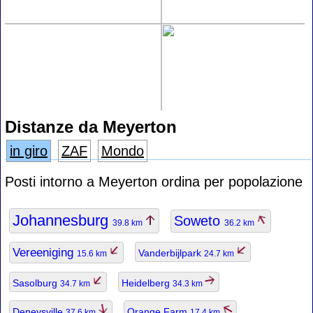
Distanze da Meyerton
in giro
ZAF
Mondo
Posti intorno a Meyerton ordina per popolazione
Johannesburg
Soweto
39.8 km
36.2 km
Vereeniging
Vanderbijlpark
15.6 km
24.7 km
Sasolburg
Heidelberg
34.7 km
34.3 km
Deneysville
Orange Farm
37.6 km
17.4 km