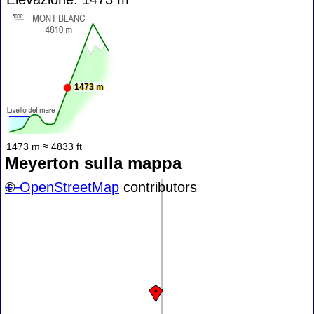
1473 m
1473 m ≈ 4833 ft
Meyerton sulla mappa
+
©
−
OpenStreetMap
contributors