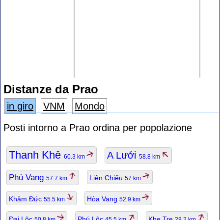
Distanze da Prao
in giro
VNM
Mondo
Posti intorno a Prao ordina per popolazione
Thanh Khê
A Lưới
60.3 km
58.8 km
Phú Vang
Liên Chiểu
57.7 km
57 km
Khâm Đức
Hòa Vang
55.5 km
52.9 km
Đại Lộc
Phú Lộc
Khe Tre
50.8 km
45.5 km
28.2 km