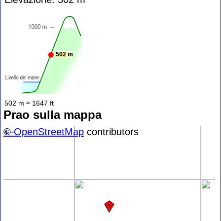
502 m
502 m ≈ 1647 ft
Prao sulla mappa
+
©
−
OpenStreetMap
contributors