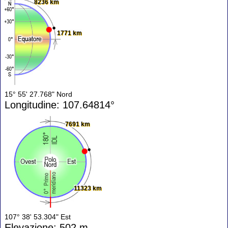
8236 km
1771 km
15° 55' 27.768" Nord
Longitudine: 107.64814°
7691 km
11323 km
107° 38' 53.304" Est
Elevazione: 502 m