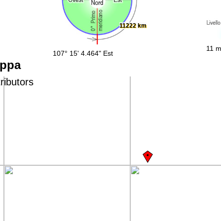
11222 km
11 m
107° 15' 4.464" Est
appa
ributors