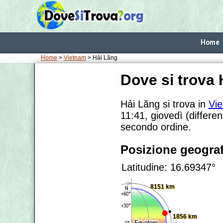
Home
Home
>
Vietnam
> Hải Lăng
Dove si trova
Hải Lăng si trova in
Vi
11:41, giovedì (differe
secondo ordine.
Posizione geograf
Latitudine: 16.69347°
8151 km
1856 km