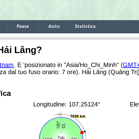
Pease
Aiuto
Statistica
 Hải Lăng?
etnam
. E 'posizionato in "Asia/Ho_Chi_Minh" (
GMT
nza dal tuo fuso orario:
7 ore). Hải Lăng (Quảng Trị)
ica
Longitudine: 107.25124°
Ele
7698 km