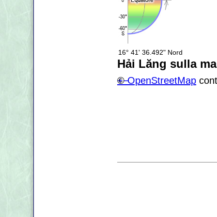
16° 41' 36.492" Nord
Hải Lăng sulla m
+
©
−
OpenStreetMap
cont