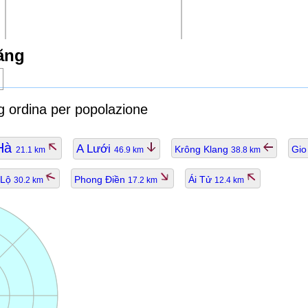
ăng
ng ordina per popolazione
Hà
A Lưới
Krông Klang
Gio
21.1 km
46.9 km
38.8 km
 Lộ
Phong Điền
Ái Tử
30.2 km
17.2 km
12.4 km