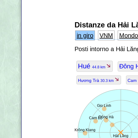
Distanze da Hải L
in giro
VNM
Mondo
Posti intorno a Hải Lă
Hué
Ðông 
44.8 km
Hương Trà
Cam
30.3 km
Gio Linh
Ðông Hà
Cam Lộ
Krông Klang
Hải Lăng