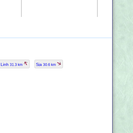
 Linh
Sịa
31.3 km
30.6 km