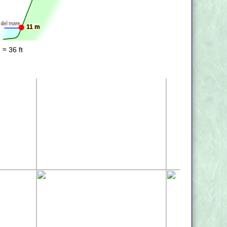
11 m
 ≈ 36 ft