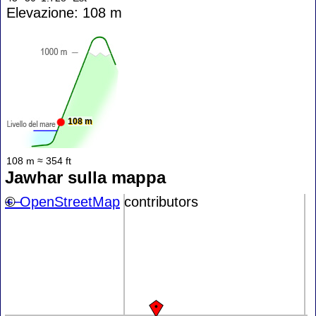
Elevazione: 108 m
108 m
108 m ≈ 354 ft
Jawhar sulla mappa
+
©
−
OpenStreetMap
contributors