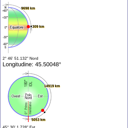
9698 km
309 km
2° 46' 51.132" Nord
Longitudine: 45.50048°
14919 km
5053 km
45° 30' 1.728" Est