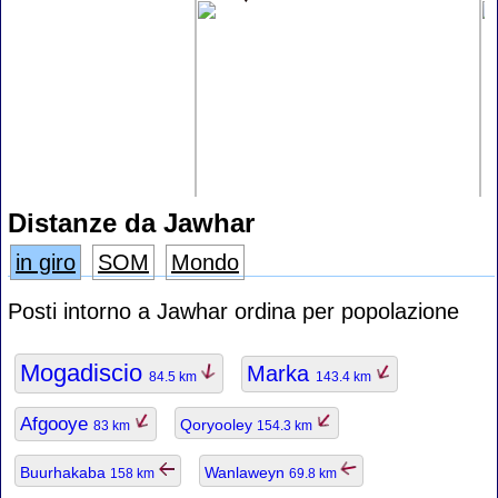
Distanze da Jawhar
in giro
SOM
Mondo
Posti intorno a Jawhar ordina per popolazione
Mogadiscio
Marka
84.5 km
143.4 km
Afgooye
Qoryooley
83 km
154.3 km
Buurhakaba
Wanlaweyn
158 km
69.8 km