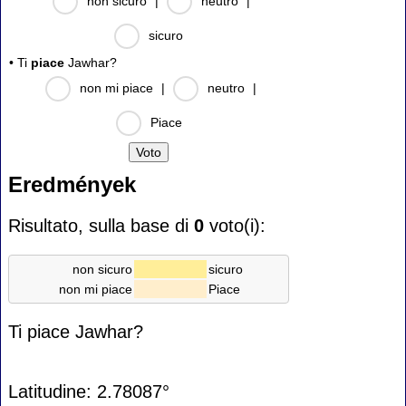
non sicuro
|
neutro
|
sicuro
• Ti
piace
Jawhar?
non mi piace
|
neutro
|
Piace
Eredmények
Risultato, sulla base di
0
voto(i):
non sicuro
sicuro
non mi piace
Piace
Ti piace Jawhar?
Latitudine: 2.78087°