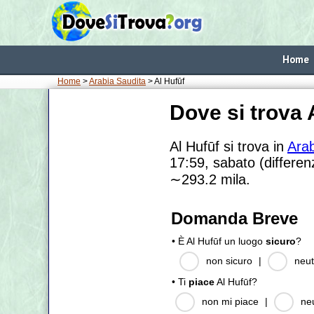
Home
Home
>
Arabia Saudita
> Al Hufūf
Dove si trova 
Al Hufūf si trova in
Arab
17:59, sabato (differen
∼293.2
mila.
Domanda Breve
• È Al Hufūf un luogo
sicuro
?
non sicuro
|
neut
• Ti
piace
Al Hufūf?
non mi piace
|
ne