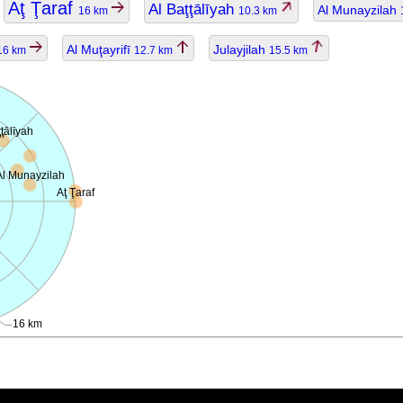
Aţ Ţaraf
Al Baţţālīyah
Al Munayzilah
16 km
10.3 km
Al Muţayrifī
Julayjilah
16 km
12.7 km
15.5 km
ţţālīyah
Al Munayzilah
Aţ Ţaraf
16 km
ggiornato.