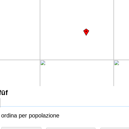
fūf
f ordina per popolazione