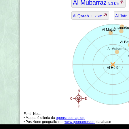
Al Mubarraz
5.3 km
Al Qārah
Al Jafr
11.7 km
Al Qurayn
Al Muţayrifī
Al Ba
Al Mubarraz
Al Hufūf
Fonti, Nota:
• Mappa è offerta da
openstreetmap.org
.
• Posizione geografica da
www.geonames.org
database.
• I dati della popolazione è solo di circa il valore, può essere non a