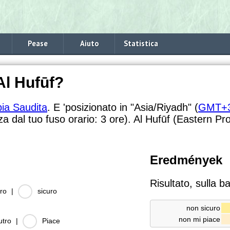
Pease
Aiuto
Statistica
Al Hufūf?
ia Saudita
. E 'posizionato in "Asia/Riyadh" (
GMT+
za dal tuo fuso orario:
3 ore). Al Hufūf (Eastern Pro
Eredmények
Risultato, sulla b
ro
|
sicuro
non sicuro
non mi piace
utro
|
Piace