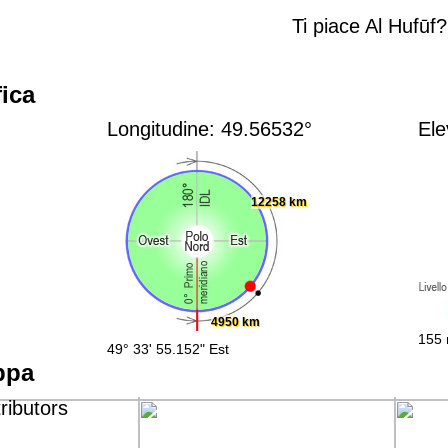
Ti piace Al Hufūf?
ica
Longitudine: 49.56532°
Ele
12258 km
4950 km
155 
49° 33' 55.152" Est
ppa
ributors