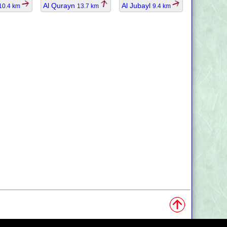
Al Qurayn
Al Jubayl
10.4 km
13.7 km
9.4 km