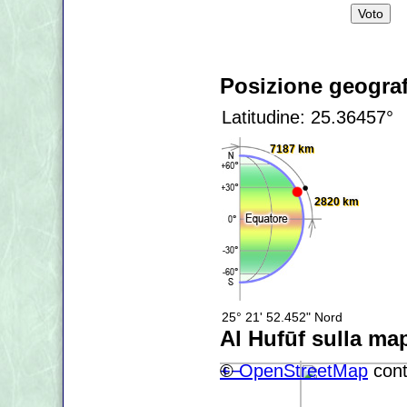
Posizione geograf
Latitudine: 25.36457°
7187 km
2820 km
25° 21' 52.452" Nord
Al Hufūf sulla ma
+
©
−
OpenStreetMap
cont