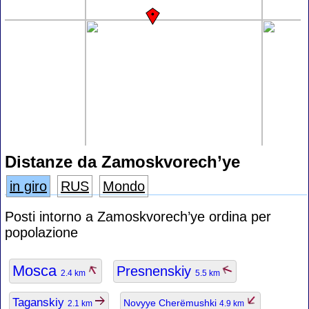
Distanze da Zamoskvorech’ye
in giro
RUS
Mondo
Posti intorno a Zamoskvorech’ye ordina per
popolazione
Mosca
Presnenskiy
2.4 km
5.5 km
Taganskiy
Novyye Cherëmushki
2.1 km
4.9 km