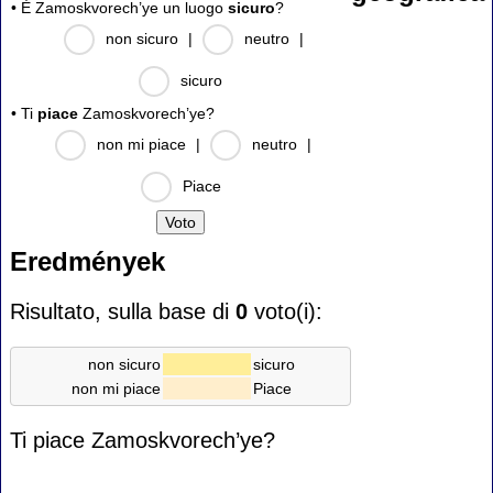
• È Zamoskvorech’ye un luogo
sicuro
?
non sicuro
|
neutro
|
sicuro
• Ti
piace
Zamoskvorech’ye?
non mi piace
|
neutro
|
Piace
Eredmények
Risultato, sulla base di
0
voto(i):
non sicuro
sicuro
non mi piace
Piace
Ti piace Zamoskvorech’ye?