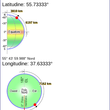
Latitudine: 55.73333°
3810 km
6197 km
55° 43' 59.988" Nord
Longitudine: 37.63333°
7162 km