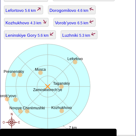
Lefortovo
Dorogomilovo
5.6 km
4.6 km
Kozhukhovo
Vorob’yovo
4.3 km
6.5 km
Leninskiye Gory
Luzhniki
5.6 km
5.3 km
Lefortovo
Mosca
Presnenskiy
Taganskiy
Zamoskvorech’ye
orob’yovo
Kozhukhovo
Novyye Cherëmushki
7 km