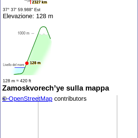
2327 km
37° 37' 59.988" Est
Elevazione: 128 m
128 m
128 m ≈ 420 ft
Zamoskvorech’ye sulla mappa
+
©
−
OpenStreetMap
contributors