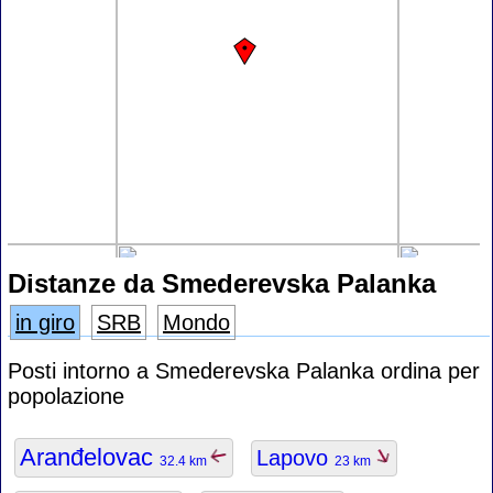
Distanze da Smederevska Palanka
in giro
SRB
Mondo
Posti intorno a Smederevska Palanka ordina per
popolazione
Aranđelovac
Lapovo
32.4 km
23 km