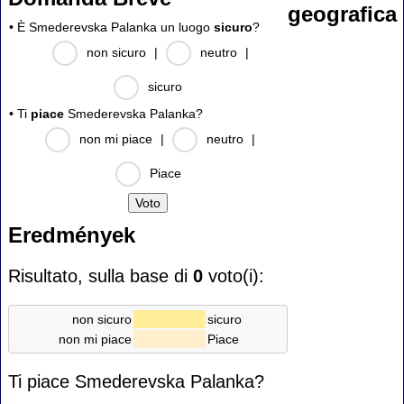
geografica
• È Smederevska Palanka un luogo
sicuro
?
non sicuro
|
neutro
|
sicuro
• Ti
piace
Smederevska Palanka?
non mi piace
|
neutro
|
Piace
Eredmények
Risultato, sulla base di
0
voto(i):
non sicuro
sicuro
non mi piace
Piace
Ti piace Smederevska Palanka?