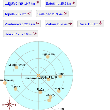
Lugavčina
Batočina
19.7 km
25.5 km
Topola
Svilajnac
25.2 km
23.9 km
Mladenovac
Žabari
Rača
22.2 km
20.4 km
15.5 km
Velika Plana
10 km
Lugavčina
Mladenovac
Žabari
Velika Plana
Smederevska Palanka
anđelovac
Topola
Svilajnac
Rača
Lapovo
32 km