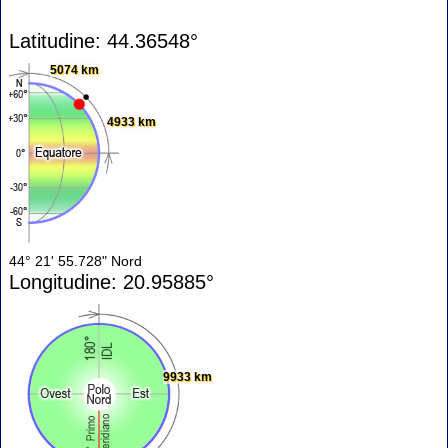
Latitudine: 44.36548°
5074 km
4933 km
44° 21' 55.728" Nord
Longitudine: 20.95885°
9933 km