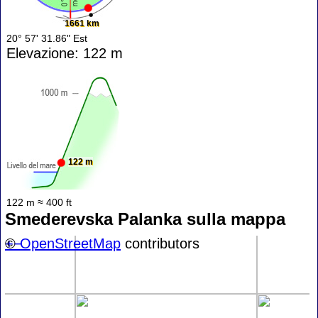
1661 km
20° 57' 31.86" Est
Elevazione: 122 m
122 m
122 m ≈ 400 ft
Smederevska Palanka sulla mappa
+
©
−
OpenStreetMap
contributors