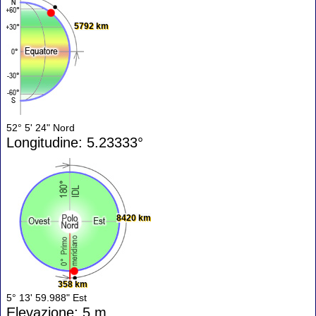
5792 km
52° 5' 24" Nord
Longitudine: 5.23333°
8420 km
358 km
5° 13' 59.988" Est
Elevazione: 5 m