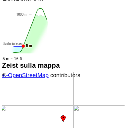
5 m
5 m ≈ 16 ft
Zeist sulla mappa
+
©
−
OpenStreetMap
contributors