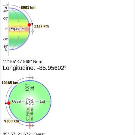
8681 km
1327 km
11° 55' 47.568" Nord
Longitudine: -85.95602°
10165 km
9303 km
85° 57' 21.672" Ovest