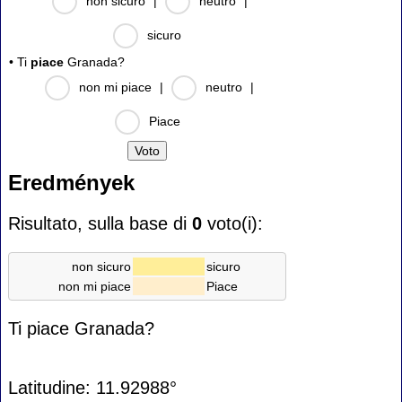
non sicuro
|
neutro
|
sicuro
• Ti
piace
Granada?
non mi piace
|
neutro
|
Piace
Eredmények
Risultato, sulla base di
0
voto(i):
non sicuro
sicuro
non mi piace
Piace
Ti piace Granada?
Latitudine: 11.92988°