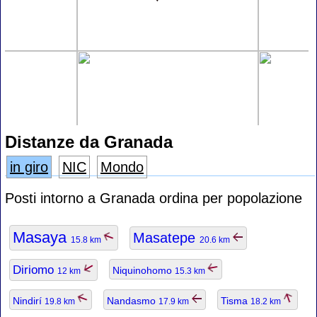
Distanze da Granada
in giro
NIC
Mondo
Posti intorno a Granada ordina per popolazione
Masaya
Masatepe
15.8 km
20.6 km
Diriomo
Niquinohomo
12 km
15.3 km
Nindirí
Nandasmo
Tisma
19.8 km
17.9 km
18.2 km