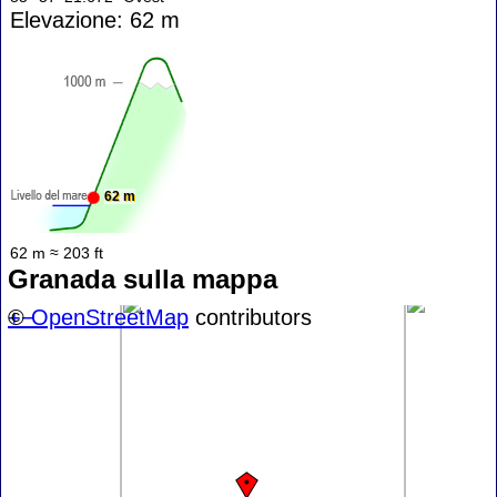
Elevazione: 62 m
62 m
62 m ≈ 203 ft
Granada sulla mappa
+
©
−
OpenStreetMap
contributors