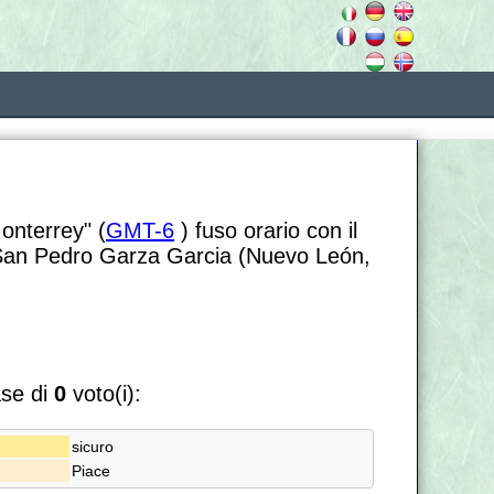
onterrey" (
GMT-6
) fuso orario con il
 San Pedro Garza Garcia (Nuevo León,
ase di
0
voto(i):
sicuro
Piace