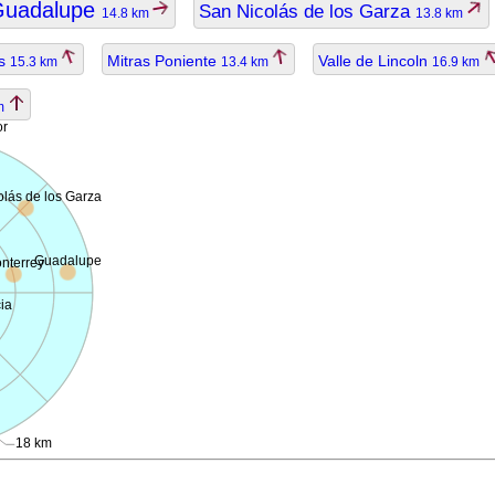
Guadalupe
San Nicolás de los Garza
14.8 km
13.8 km
as
Mitras Poniente
Valle de Lincoln
15.3 km
13.4 km
16.9 km
km
or
lás de los Garza
Guadalupe
nterrey
ia
18 km