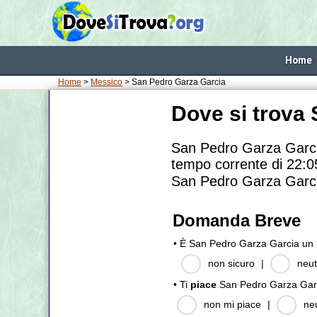
Home
Home
>
Messico
> San Pedro Garza Garcia
Dove si trova
San Pedro Garza Garcia
tempo corrente di 22:05
San Pedro Garza García
Domanda Breve
• È San Pedro Garza Garcia un
non sicuro
|
neut
• Ti
piace
San Pedro Garza Gar
non mi piace
|
ne