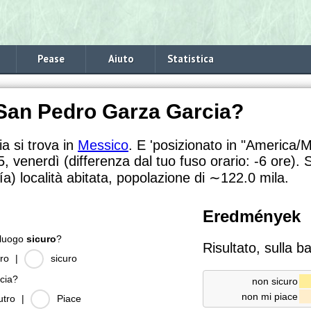
Pease
Aiuto
Statistica
 San Pedro Garza Garcia?
 si trova in
Messico
. E 'posizionato in "America/M
, venerdì (differenza dal tuo fuso orario:
-6 ore).
) località abitata, popolazione di
∼122.0
mila.
Eredmények
 luogo
sicuro
?
Risultato, sulla b
ro
|
sicuro
cia?
non sicuro
non mi piace
utro
|
Piace