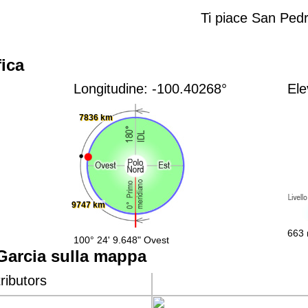
Ti piace San Ped
ica
Longitudine: -100.40268°
Ele
7836 km
9747 km
663 
100° 24' 9.648" Ovest
Garcia sulla mappa
ributors