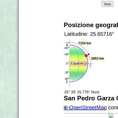
Posizione geograf
Latitudine: 25.65716°
7154 km
2853 km
25° 39' 25.776" Nord
San Pedro Garza 
+
©
−
OpenStreetMap
cont