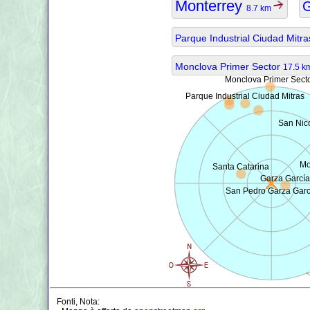
Monterrey
8.7 km
Parque Industrial Ciudad Mitr
Monclova Primer Sector
17.5 
Monclova Primer Sect
Parque Industrial Ciudad Mitras
San Nico
Mo
Santa Catarina
Garza García
San Pedro Garza Garc
Fonti, Nota: