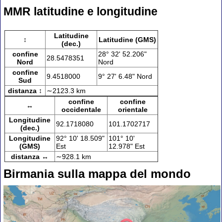
MMR latitudine e longitudine
Latitudine
↕
Latitudine (GMS)
(dec.)
confine
28° 32' 52.206"
28.5478351
Nord
Nord
confine
9.4518000
9° 27' 6.48" Nord
Sud
distanza ↕
∼2123.3 km
confine
confine
↔
occidentale
orientale
Longitudine
92.1718080
101.1702717
(dec.)
Longitudine
92° 10' 18.509"
101° 10'
(GMS)
Est
12.978" Est
distanza ↔
∼928.1 km
Birmania sulla mappa del mondo