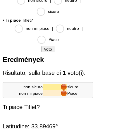
non sicuro
|
neutro
|
sicuro
• Ti
piace
Tiflet?
non mi piace
|
neutro
|
Piace
Eredmények
Risultato, sulla base di
1
voto(i):
non sicuro
sicuro
non mi piace
Piace
Ti piace Tiflet?
Latitudine: 33.89469°