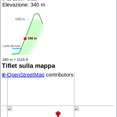
Elevazione: 340 m
340 m
340 m ≈ 1115 ft
Tiflet sulla mappa
+
©
−
OpenStreetMap
contributors