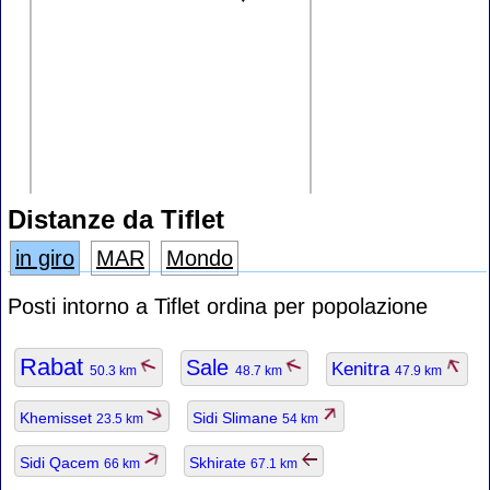
Distanze da Tiflet
in giro
MAR
Mondo
Posti intorno a Tiflet ordina per popolazione
Rabat
Sale
Kenitra
50.3 km
48.7 km
47.9 km
Khemisset
Sidi Slimane
23.5 km
54 km
Sidi Qacem
Skhirate
66 km
67.1 km