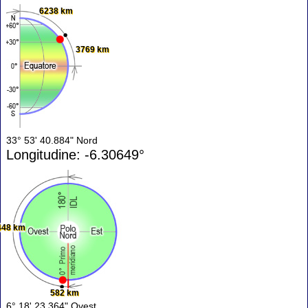
6238 km
3769 km
33° 53' 40.884" Nord
Longitudine: -6.30649°
448 km
582 km
6° 18' 23.364" Ovest