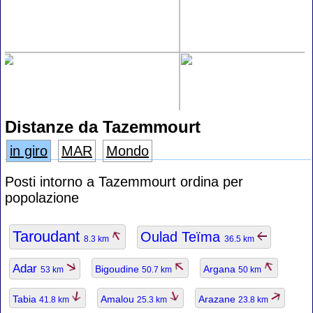
Distanze da Tazemmourt
in giro
MAR
Mondo
Posti intorno a Tazemmourt ordina per
popolazione
Taroudant
Oulad Teïma
8.3 km
36.5 km
Adar
Bigoudine
Argana
53 km
50.7 km
50 km
Tabia
Amalou
Arazane
41.8 km
25.3 km
23.8 km