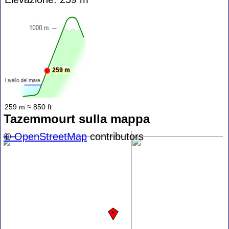
259 m
259 m ≈ 850 ft
Tazemmourt sulla mappa
+
©
−
OpenStreetMap
contributors