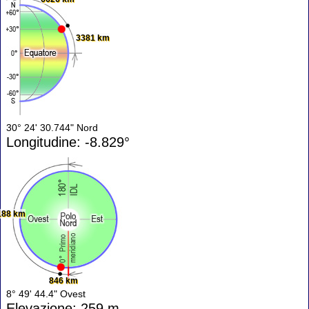
3381 km
30° 24' 30.744" Nord
Longitudine: -8.829°
188 km
846 km
8° 49' 44.4" Ovest
Elevazione: 259 m