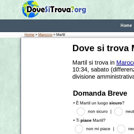
Home
Home
>
Marocco
> Martil
Dove si trova 
Martil si trova in
Maroc
10:34, sabato (differen
divisione amministrativ
Domanda Breve
• È Martil un luogo
sicuro
?
non sicuro
|
neut
• Ti
piace
Martil?
non mi piace
|
ne