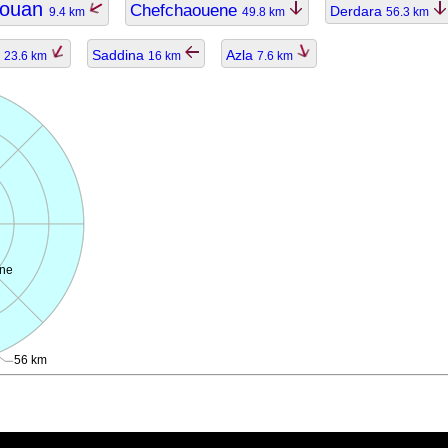
touan
Chefchaouene
Derdara
9.4 km
49.8 km
56.3 km
t
Saddina
Azla
23.6 km
16 km
7.6 km
ane
56 km
ggiornato.