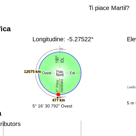
Ti piace Martil?
ica
Longitudine: -5.27522°
Ele
12075 km
477 km
5 m 
5° 16' 30.792" Ovest
a
ributors