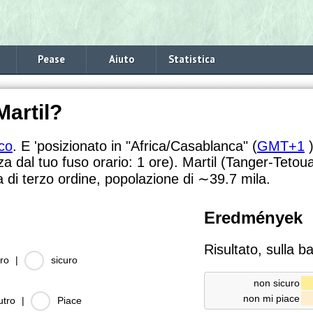
Pease
Aiuto
Statistica
Martil?
co
. E 'posizionato in "Africa/Casablanca" (
GMT+1
)
za dal tuo fuso orario:
1 ore). Martil (Tanger-Teto
a di terzo ordine, popolazione di
∼39.7
mila.
Eredmények
Risultato, sulla b
ro
|
sicuro
non sicuro
non mi piace
utro
|
Piace