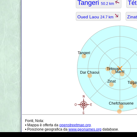
Tangeri
Té
50.2 km
Oued Laou
Zina
24.7 km
Tangeri
Tétouan
Martil
Dar Chaoui
Zinat
Tizg
Chefchaouene
Fonti, Nota:
• Mappa è offerta da
openstreetmap.org
.
• Posizione geografica da
www.geonames.org
database.
• I dati della popolazione è solo di circa il valore, può essere non a