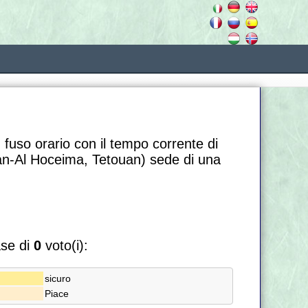
 fuso orario con il tempo corrente di
uan-Al Hoceima, Tetouan) sede di una
ase di
0
voto(i):
sicuro
Piace