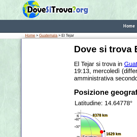
Home
Home
>
Guatemala
> El Tejar
Dove si trova 
El Tejar si trova in
Gua
19:13, mercoledì (diffe
amministrativa secondo
Posizione geograf
Latitudine: 14.64778°
8378 km
1629 km