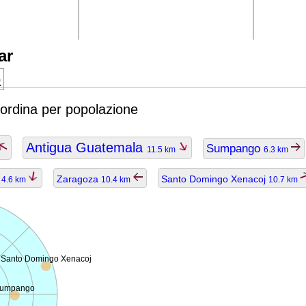
ar
o
r ordina per popolazione
Antigua Guatemala
Sumpango
11.5 km
6.3 km
s
Zaragoza
Santo Domingo Xenacoj
4.6 km
10.4 km
10.7 km
Santo Domingo Xenacoj
umpango