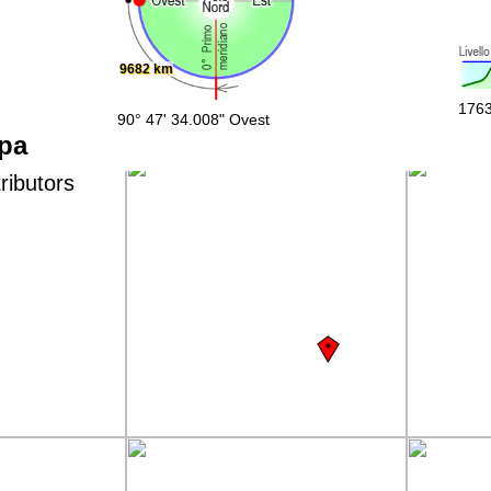
9682 km
1763
90° 47' 34.008" Ovest
ppa
ributors