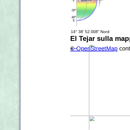
14° 38' 52.008" Nord
El Tejar sulla ma
+
©
−
OpenStreetMap
cont