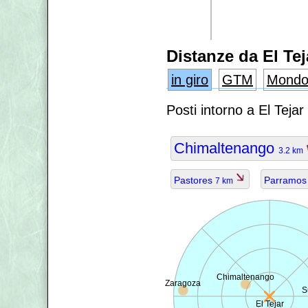
Distanze da El Tej
in giro
GTM
Mond
Posti intorno a El Teja
Chimaltenango
3.2 km
Pastores
Parramo
7 km
Chimaltenango
Zaragoza
S
El Tejar