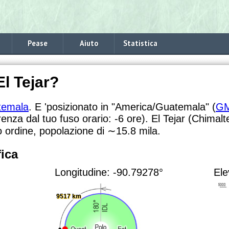
Pease
Aiuto
Statistica
El Tejar?
temala
. E 'posizionato in "America/Guatemala" (
GM
renza dal tuo fuso orario:
-6 ore). El Tejar (Chimal
 ordine, popolazione di
∼15.8
mila.
ica
Longitudine: -90.79278°
Ele
9517 km