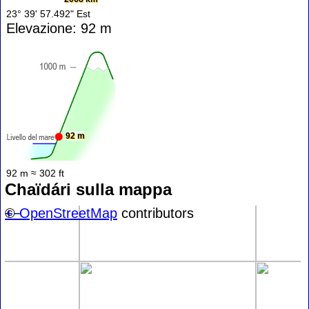
23° 39' 57.492" Est
Elevazione: 92 m
92 m
92 m ≈ 302 ft
Chaïdári sulla mappa
+
©
−
OpenStreetMap
contributors