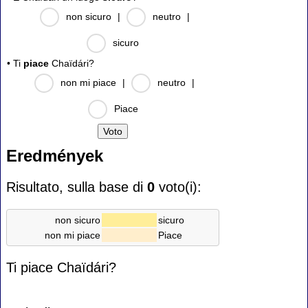
non sicuro
|
neutro
|
sicuro
• Ti
piace
Chaïdári?
non mi piace
|
neutro
|
Piace
Eredmények
Risultato, sulla base di
0
voto(i):
non sicuro
sicuro
non mi piace
Piace
Ti piace Chaïdári?