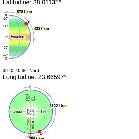
Latitudine: 38.01135°
5781 km
4227 km
38° 0' 40.86" Nord
Longitudine: 23.66597°
11221 km
2068 km