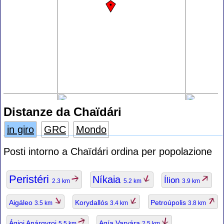
Distanze da Chaïdári
in giro
GRC
Mondo
Posti intorno a Chaïdári ordina per popolazione
Peristéri
Níkaia
Ílion
2.3 km
5.2 km
3.9 km
Aigáleo
Korydallós
Petroúpolis
3.5 km
3.4 km
3.8 km
Ágioi Anárgyroi
Agía Varvára
5.5 km
2.5 km