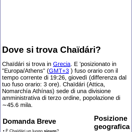
Dove si trova Chaïdári?
Chaïdári si trova in
Grecia
. E 'posizionato in
"Europa/Athens" (
GMT+3
) fuso orario con il
tempo corrente di 19:26, giovedì (differenza dal
tuo fuso orario:
3 ore). Chaïdári (Attica,
Nomarchía Athínas) sede di una divisione
amministrativa di terzo ordine, popolazione di
∼45.6
mila.
Posizione
Domanda Breve
geografica
• È Chaïdári un luogo
sicuro
?