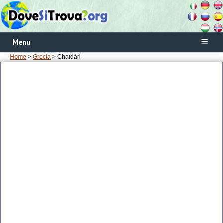
Menu
Home
>
Grecia
> Chaïdári