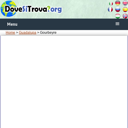
Menu
Home
>
Guadalupa
> Gourbeyre