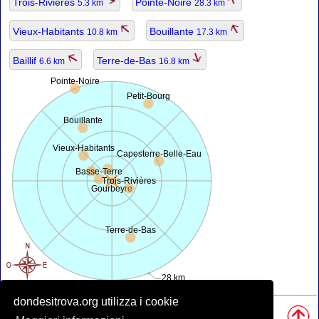
Trois-Rivières
Pointe-Noire
5.3 km
28.3 km
Vieux-Habitants
Bouillante
10.8 km
17.3 km
Baillif
Terre-de-Bas
6.6 km
16.8 km
Pointe-Noire
Petit-Bourg
Bouillante
Vieux-Habitants
Capesterre-Belle-Eau
Basse-Terre
Trois-Rivières
Gourbeyre
Terre-de-Bas
28 km
dondesitrova.org utilizza i cookie
Fonti, Nota: