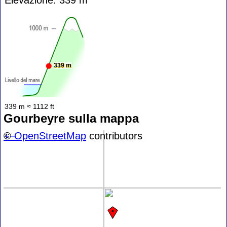
339 m
339 m ≈ 1112 ft
Gourbeyre sulla mappa
+
©
−
OpenStreetMap
contributors