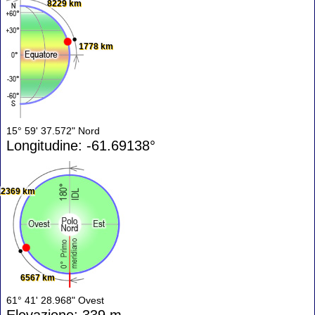
8229 km
1778 km
15° 59' 37.572" Nord
Longitudine: -61.69138°
12369 km
6567 km
61° 41' 28.968" Ovest
Elevazione: 339 m