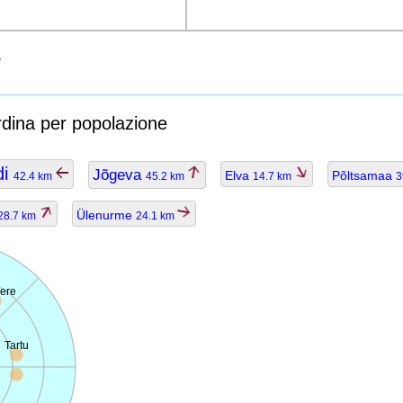
rdina per popolazione
di
Jõgeva
Elva
Põltsamaa
42.4 km
45.2 km
14.7 km
3
Ülenurme
28.7 km
24.1 km
ere
Tartu