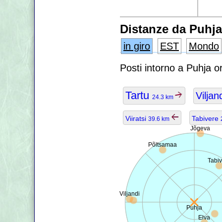
Distanze da Puhja
in giro
EST
Mondo
Posti intorno a Puhja o
Tartu
Viljan
24.3 km
Viiratsi
Tabivere
39.6 km
Jõgeva
Põltsamaa
Tabiv
Viljandi
Puhja
Elva