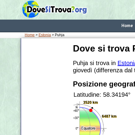
Home
Home
>
Estonia
> Puhja
Dove si trova
Puhja si trova in
Estoni
giovedì (differenza dal
Posizione geograf
Latitudine: 58.34194°
3520 km
6487 km