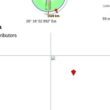
1526 km
59 m
26° 18' 52.992" Est
a
ributors