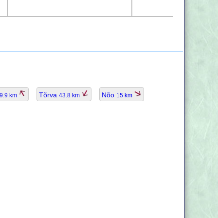
Tõrva
Nõo
9.9 km
43.8 km
15 km