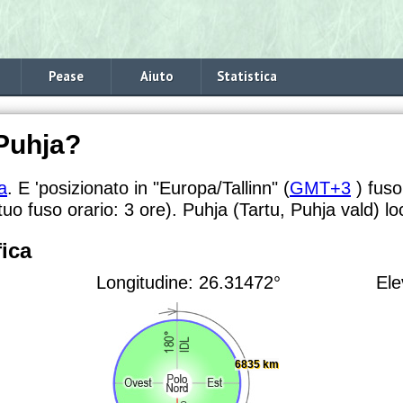
Pease
Aiuto
Statistica
 Puhja?
a
. E 'posizionato in "Europa/Tallinn" (
GMT+3
) fuso
 tuo fuso orario:
3 ore). Puhja (Tartu, Puhja vald) lo
ica
Longitudine: 26.31472°
Ele
6835 km