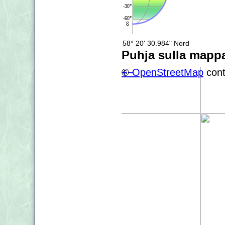
58° 20' 30.984" Nord
Puhja sulla mapp
+
©
−
OpenStreetMap
cont