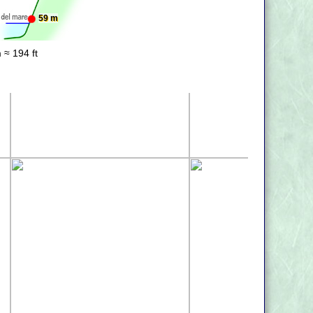
59 m
 ≈ 194 ft