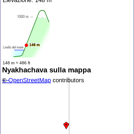
148 m
148 m ≈ 486 ft
Nyakhachava sulla mappa
+
©
−
OpenStreetMap
contributors