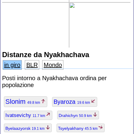
Distanze da Nyakhachava
in giro
BLR
Mondo
Posti intorno a Nyakhachava ordina per
popolazione
Slonim
Byaroza
49.8 km
19.6 km
Ivatsevichy
Drahichyn
11.7 km
50.9 km
Byelaazyorsk
Tsyelyakhany
19.1 km
45.5 km