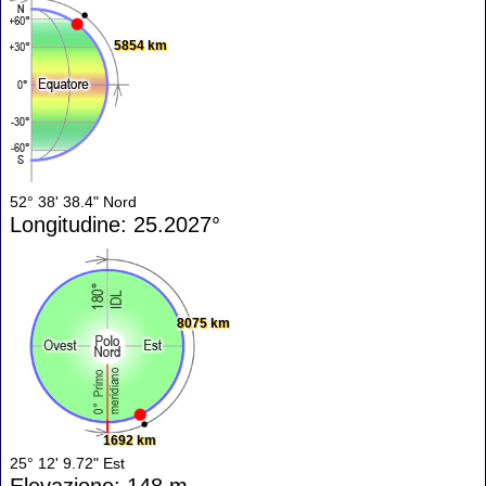
5854 km
52° 38' 38.4" Nord
Longitudine: 25.2027°
8075 km
1692 km
25° 12' 9.72" Est
Elevazione: 148 m