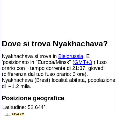
Dove si trova Nyakhachava?
Nyakhachava si trova in
Bielorussia
. E
'posizionato in "Europa/Minsk" (
GMT+3
) fuso
orario con il tempo corrente di 21:37, giovedì
(differenza dal tuo fuso orario:
3 ore).
Nyakhachava (Brest) località abitata, popolazione
di
∼1.2
mila.
Posizione geografica
Latitudine: 52.644°
4154 km