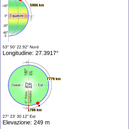
5986 km
53° 50' 22.92" Nord
Longitudine: 27.3917°
7779 km
1786 km
27° 23' 30.12" Est
Elevazione: 249 m