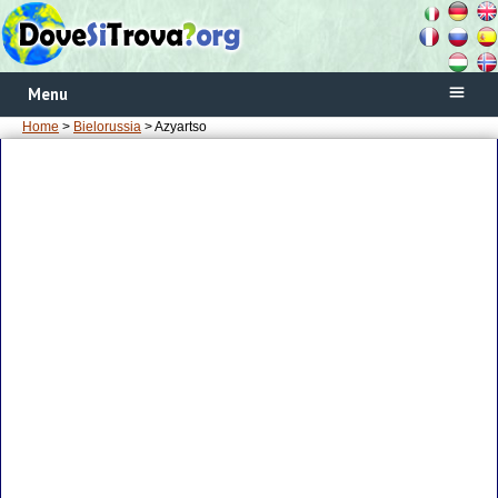
Menu
Home
>
Bielorussia
> Azyartso