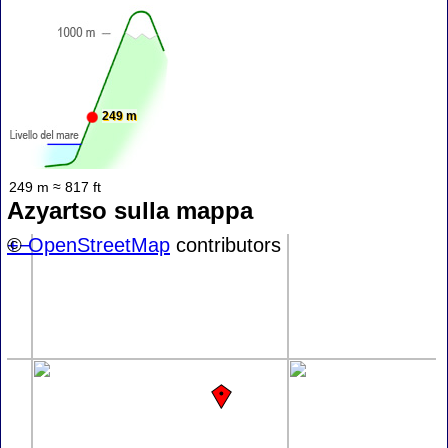
249 m
249 m ≈ 817 ft
Azyartso sulla mappa
+
©
−
OpenStreetMap
contributors