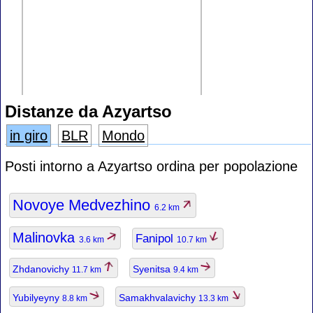
Distanze da Azyartso
in giro
BLR
Mondo
Posti intorno a Azyartso ordina per popolazione
Novoye Medvezhino
6.2 km
Malinovka
Fanipol
3.6 km
10.7 km
Zhdanovichy
Syenitsa
11.7 km
9.4 km
Yubilyeyny
Samakhvalavichy
8.8 km
13.3 km