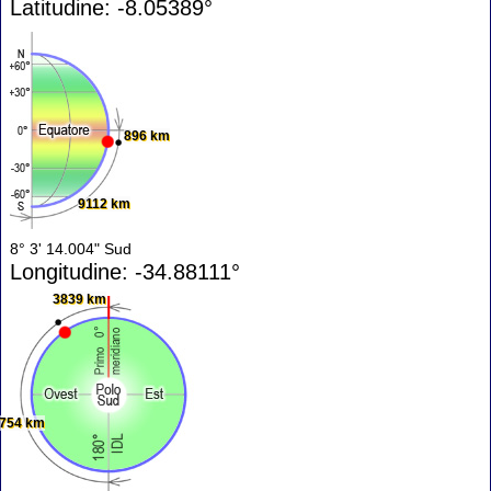
Latitudine: -8.05389°
896 km
9112 km
8° 3' 14.004" Sud
Longitudine: -34.88111°
3839 km
754 km