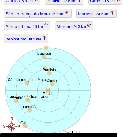
Olinda
Paulista
Cabo
5.8 km
12.6 km
30.5 km
São Lourenço da Mata
Igarassu
16.2 km
24.6 km
Abreu e Lima
Moreno
16 km
24.3 km
Itapissuma
30.9 km
Igarassu
Paulista
São Lourenço da Mata
Olinda
Recife
Jaboatão dos Guararapes
Moreno
Jaboatão
Cabo
31 km