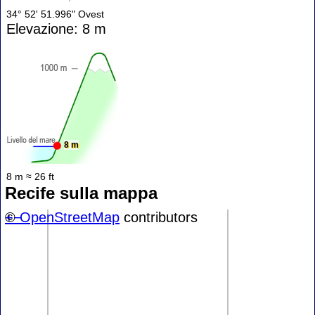
34° 52' 51.996" Ovest
Elevazione: 8 m
8 m
8 m ≈ 26 ft
Recife sulla mappa
+
©
−
OpenStreetMap
contributors