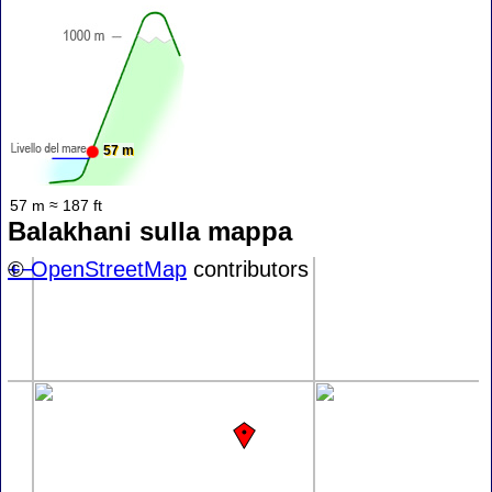
57 m
57 m ≈ 187 ft
Balakhani sulla mappa
+
©
−
OpenStreetMap
contributors