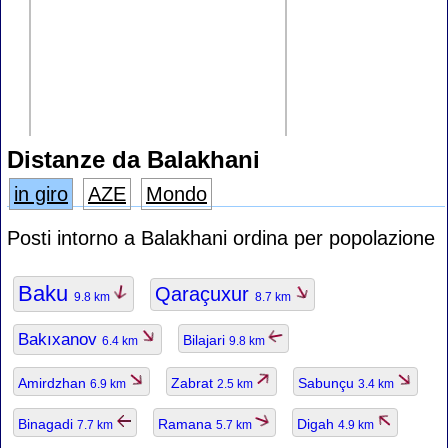
Distanze da Balakhani
in giro
AZE
Mondo
Posti intorno a Balakhani ordina per popolazione
Baku
Qaraçuxur
9.8 km
8.7 km
Bakıxanov
Bilajari
6.4 km
9.8 km
Amirdzhan
Zabrat
Sabunçu
6.9 km
2.5 km
3.4 km
Binagadi
Ramana
Digah
7.7 km
5.7 km
4.9 km