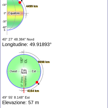
4499 km
40° 27' 48.384" Nord
Longitudine: 49.91893°
9698 km
4164 km
49° 55' 8.148" Est
Elevazione: 57 m