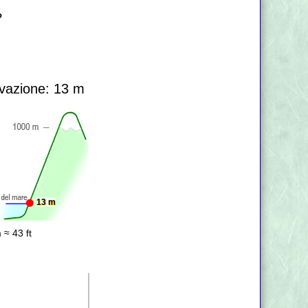
?
vazione: 13 m
13 m
 ≈ 43 ft