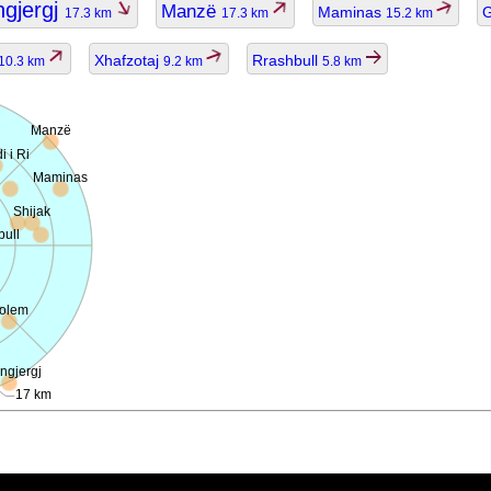
gjergj
Manzë
Maminas
17.3 km
17.3 km
15.2 km
Xhafzotaj
Rrashbull
10.3 km
9.2 km
5.8 km
Manzë
i i Ri
Maminas
Shijak
ull
olem
ngjergj
17 km
ggiornato.