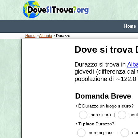
Home
Home
>
Albania
> Durazzo
Dove si trova
Durazzo si trova in
Alb
giovedì (differenza dal
popolazione di
∼122.0
Domanda Breve
• È Durazzo un luogo
sicuro
?
non sicuro
|
neut
• Ti
piace
Durazzo?
non mi piace
|
ne