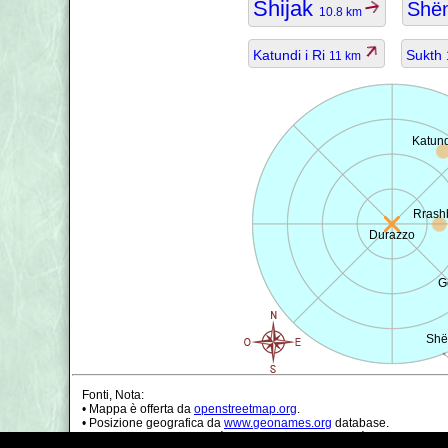
Shijak
Shën
10.8 km
Katundi i Ri
Sukth
11 km
Katund
Rrashb
Durazzo
G
Shë
Fonti, Nota:
• Mappa è offerta da
openstreetmap.org
.
• Posizione geografica da
www.geonames.org
database.
• I dati della popolazione è solo di circa il valore, può essere non a