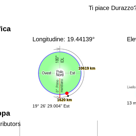
Ti piace Durazzo
ica
Longitudine: 19.44139°
Ele
10619 km
1620 km
13 m
19° 26' 29.004" Est
ppa
ributors