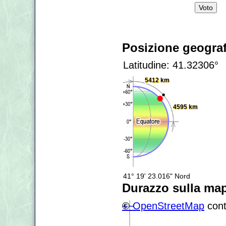
Posizione geograf
Latitudine: 41.32306°
5412 km
4595 km
41° 19' 23.016" Nord
Durazzo sulla ma
+
©
−
OpenStreetMap
cont