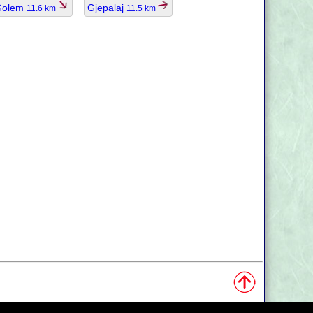
Golem
Gjepalaj
11.6 km
11.5 km