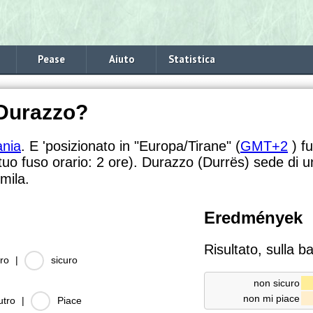
Pease
Aiuto
Statistica
 Durazzo?
ania
. E 'posizionato in "Europa/Tirane" (
GMT+2
) fu
 tuo fuso orario:
2 ore). Durazzo (Durrës) sede di u
mila.
Eredmények
Risultato, sulla b
ro
|
sicuro
non sicuro
non mi piace
utro
|
Piace