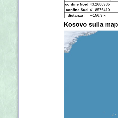
confine Nord
43.2688985
confine Sud
41.8576410
distanza ↕
∼156.9 km
Kosovo sulla ma