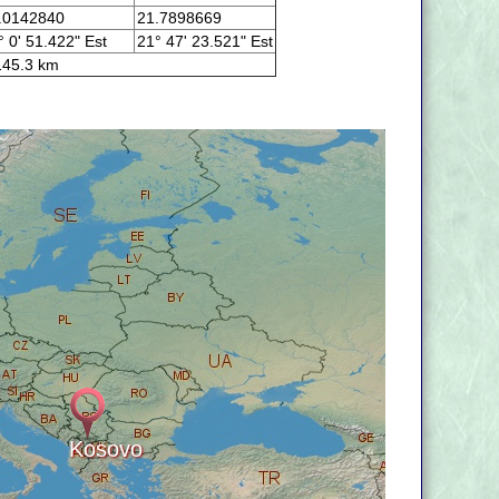
.0142840
21.7898669
° 0' 51.422" Est
21° 47' 23.521" Est
45.3 km
Kosovo