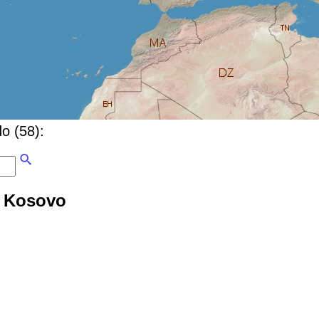
do (58):
in Kosovo