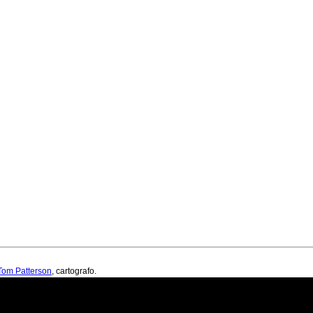
Tom Patterson
, cartografo.
 di boundaries.us.