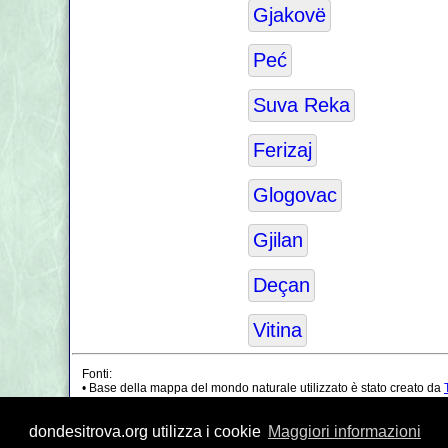
Gjakovë
Peć
Suva Reka
Ferizaj
Glogovac
Gjilan
Deçan
Vitina
Fonti:
• Base della mappa del mondo naturale utilizzato è stato creato da
•
Linee di confine dell'Kosovo
sono stati elaborati utilizzando i dati
• Posizione geografica: elaborato da
www.geonames.org
database.
dondesitrova.org utilizza i cookie
Maggiori informazioni