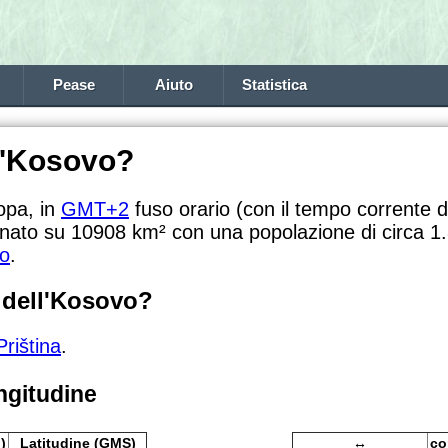
Pease
Aiuto
Statistica
 l'Kosovo?
opa, in
GMT+2
fuso orario (con il tempo corrente di
onato su 10908 km² con una popolazione di circa 1.8
o
.
e dell'Kosovo?
Priština
.
ngitudine
)
Latitudine (GMS)
↔
co