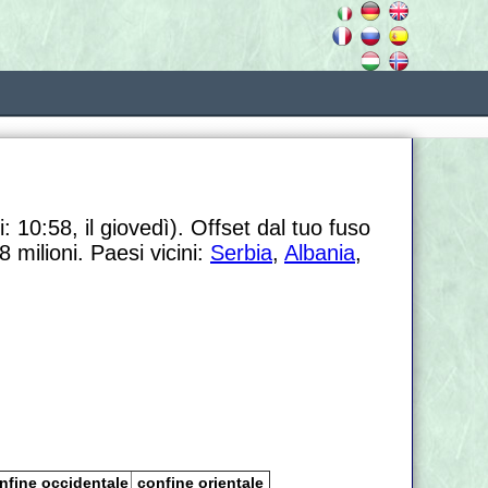
: 10:58, il giovedì). Offset dal tuo fuso
 milioni. Paesi vicini:
Serbia
,
Albania
,
nfine occidentale
confine orientale