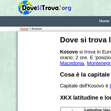
Home
Home
> Kosovo
Dove si trova
Kosovo
si trova in Eur
orario:
2 ore. E 'posizi
Macedonia
,
Montenegr
Cosa è la capital
Capitale dell'Kosovo è
XKX latitudine e lo
↕
Latitudine (dec.