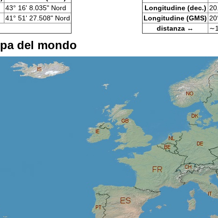
43° 16' 8.035" Nord
Longitudine (dec.)
20
41° 51' 27.508" Nord
Longitudine (GMS)
20
distanza ↔
∼1
ppa del mondo