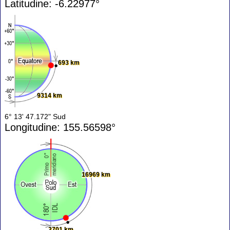
Latitudine: -6.22977°
693 km
9314 km
6° 13' 47.172" Sud
Longitudine: 155.56598°
16969 km
2701 km