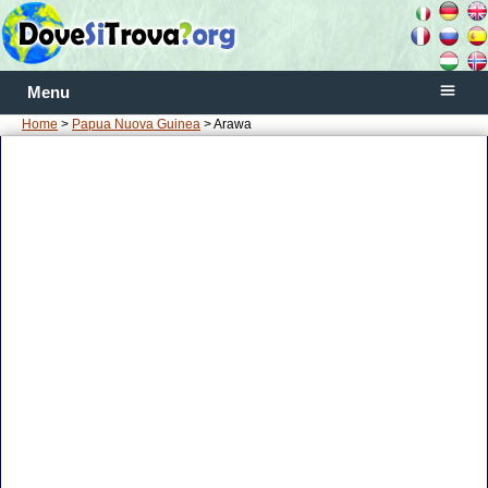
Menu
Home
>
Papua Nuova Guinea
> Arawa