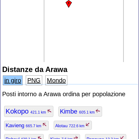
Distanze da Arawa
in giro
PNG
Mondo
Posti intorno a Arawa ordina per popolazione
Kokopo
Kimbe
421.1 km
605.1 km
Kavieng
Alotau
665.7 km
722.6 km
Rabaul
Kieta
Panguna