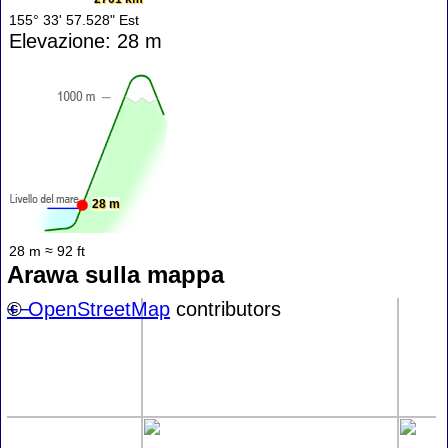
155° 33' 57.528" Est
Elevazione: 28 m
28 m
28 m ≈ 92 ft
Arawa sulla mappa
+
©
−
OpenStreetMap
contributors