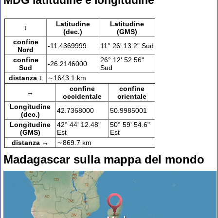
MDG latitudine e longitudine
Latitudine
Latitudine
↕
(dec.)
(GMS)
confine
-11.4369999
11° 26' 13.2" Sud
Nord
confine
26° 12' 52.56"
-26.2146000
Sud
Sud
distanza ↕
∼1643.1 km
confine
confine
↔
occidentale
orientale
Longitudine
42.7368000
50.9985001
(dec.)
Longitudine
42° 44' 12.48"
50° 59' 54.6"
(GMS)
Est
Est
distanza ↔
∼869.7 km
Madagascar sulla mappa del mondo