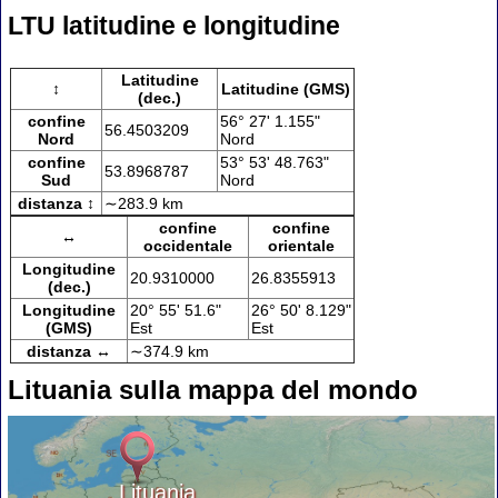
LTU latitudine e longitudine
Latitudine
↕
Latitudine (GMS)
(dec.)
confine
56° 27' 1.155"
56.4503209
Nord
Nord
confine
53° 53' 48.763"
53.8968787
Sud
Nord
distanza ↕
∼283.9 km
confine
confine
↔
occidentale
orientale
Longitudine
20.9310000
26.8355913
(dec.)
Longitudine
20° 55' 51.6"
26° 50' 8.129"
(GMS)
Est
Est
distanza ↔
∼374.9 km
Lituania sulla mappa del mondo
Lituania