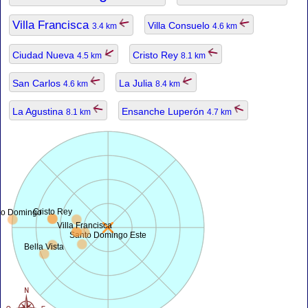
Villa Francisca
Villa Consuelo
3.4 km
4.6 km
Ciudad Nueva
Cristo Rey
4.5 km
8.1 km
San Carlos
La Julia
4.6 km
8.4 km
La Agustina
Ensanche Luperón
8.1 km
4.7 km
Cristo Rey
to Domingo
Villa Francisca
Santo Domingo Este
Bella Vista