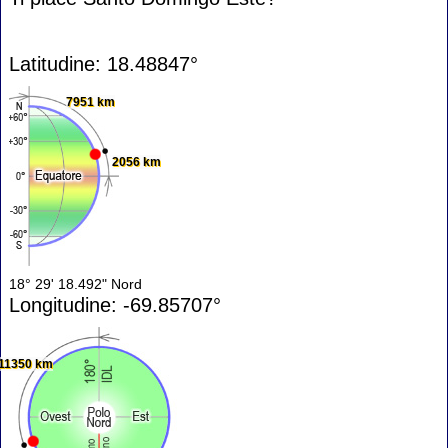
Latitudine: 18.48847°
7951 km
2056 km
18° 29' 18.492" Nord
Longitudine: -69.85707°
11350 km