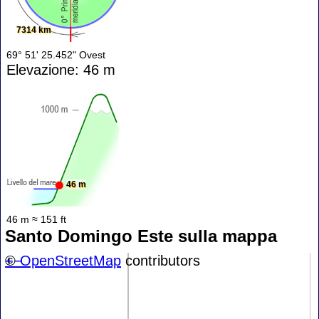
7314 km
69° 51' 25.452" Ovest
Elevazione: 46 m
46 m
46 m ≈ 151 ft
Santo Domingo Este sulla mappa
+
©
−
OpenStreetMap
contributors