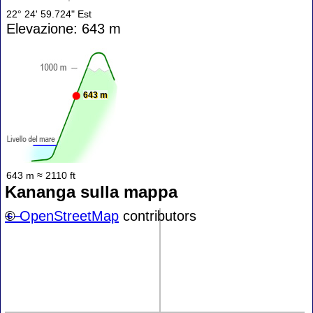
22° 24' 59.724" Est
Elevazione: 643 m
643 m
643 m ≈ 2110 ft
Kananga sulla mappa
+
©
−
OpenStreetMap
contributors