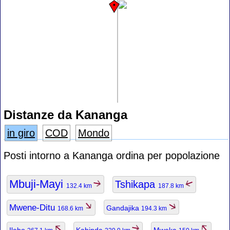
Distanze da Kananga
in giro
COD
Mondo
Posti intorno a Kananga ordina per popolazione
Mbuji-Mayi
Tshikapa
132.4 km
187.8 km
Mwene-Ditu
Gandajika
168.6 km
194.3 km
Ilebo
Kabinda
Mweka