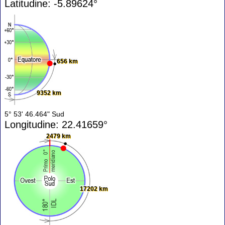
Latitudine: -5.89624°
656 km
9352 km
5° 53' 46.464" Sud
Longitudine: 22.41659°
2479 km
17202 km