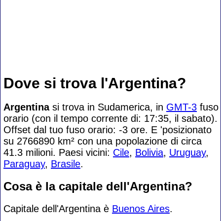
Dove si trova l'Argentina?
Argentina
si trova in Sudamerica, in
GMT-3
fuso
orario (con il tempo corrente di: 17:35, il sabato).
Offset dal tuo fuso orario:
-3 ore. E 'posizionato
su 2766890 km² con una popolazione di circa
41.3 milioni. Paesi vicini:
Cile
,
Bolivia
,
Uruguay
,
Paraguay
,
Brasile
.
Cosa è la capitale dell'Argentina?
Capitale dell'Argentina è
Buenos Aires
.