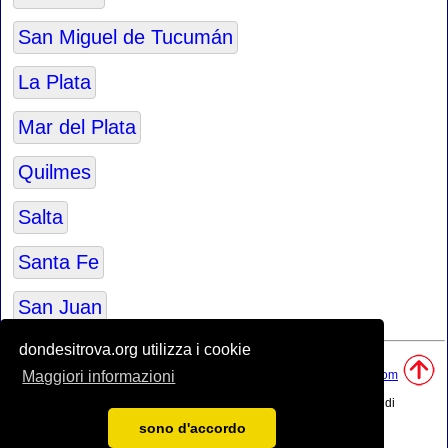
San Miguel de Tucumán
La Plata
Mar del Plata
Quilmes
Salta
Santa Fe
San Juan
dondesitrova.org utilizza i cookie
Fonti:
• Base della mappa del mondo naturale utilizzato è stato creato da
Tom
Maggiori informazioni
Patterson
, cartografo.
•
Linee di confine dell'Argentina
sono stati elaborati utilizzando i dati di
boundaries.us.
sono d'accordo
• Posizione geografica: elaborato da
www.geonames.org
database.